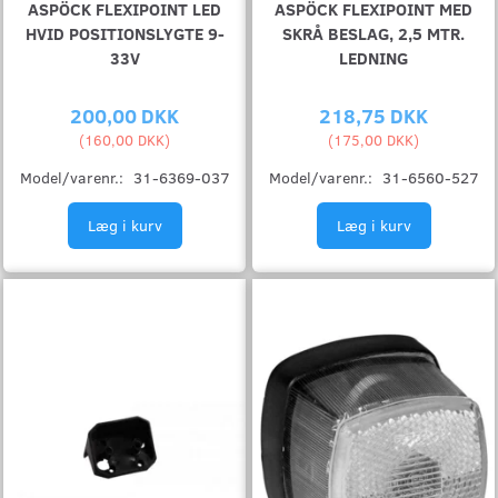
ASPÖCK FLEXIPOINT LED
ASPÖCK FLEXIPOINT MED
HVID POSITIONSLYGTE 9-
SKRÅ BESLAG, 2,5 MTR.
33V
LEDNING
200,00 DKK
218,75 DKK
(
160,00 DKK
)
(
175,00 DKK
)
Model/varenr.:
31-6369-037
Model/varenr.:
31-6560-527
Læg i kurv
Læg i kurv