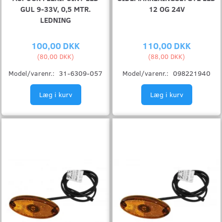
GUL 9-33V, 0,5 MTR.
12 OG 24V
LEDNING
100,00 DKK
110,00 DKK
(
80,00 DKK
)
(
88,00 DKK
)
Model/varenr.:
31-6309-057
Model/varenr.:
098221940
Læg i kurv
Læg i kurv