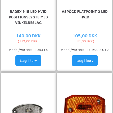
RADEX 915 LED HVID
ASPÖCK FLATPOINT 2 LED
POSITIONSLYGTE MED
HVID
VINKELBESLAG
140,00 DKK
105,00 DKK
(
112,00 DKK
)
(
84,00 DKK
)
Model/varenr.:
304416
Model/varenr.:
31-6909-017
Læg i kurv
Læg i kurv