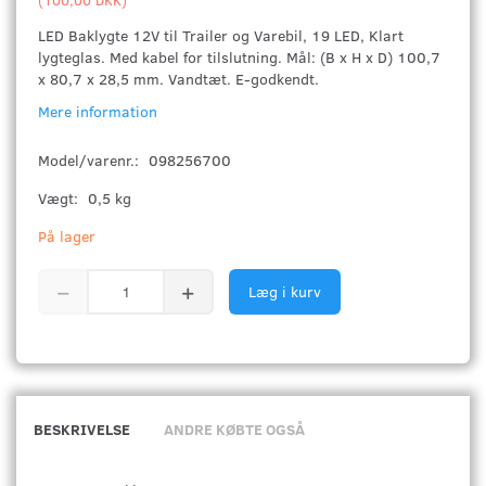
LED Baklygte 12V til Trailer og Varebil, 19 LED, Klart
lygteglas. Med kabel for tilslutning. Mål: (B x H x D) 100,7
x 80,7 x 28,5 mm. Vandtæt. E-godkendt.
Mere information
Model/varenr.:
098256700
Vægt:
0,5 kg
På lager
Læg i kurv
BESKRIVELSE
ANDRE KØBTE OGSÅ