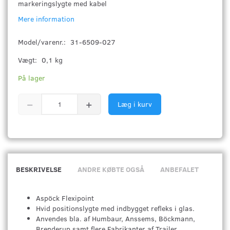
markeringslygte med kabel
Mere information
Model/varenr.:
31-6509-027
Vægt:
0,1 kg
På lager
Læg i kurv
BESKRIVELSE
ANDRE KØBTE OGSÅ
ANBEFALET
Aspöck Flexipoint
Hvid positionslygte med indbygget refleks i glas.
Anvendes bla. af Humbaur, Anssems, Böckmann,
Brenderup samt flere Fabrikanter af Trailer.