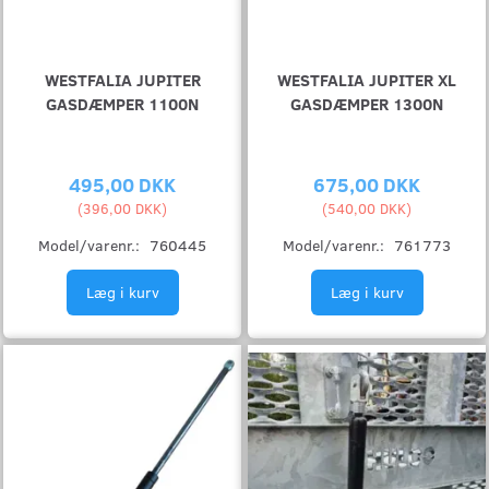
WESTFALIA JUPITER
WESTFALIA JUPITER XL
GASDÆMPER 1100N
GASDÆMPER 1300N
495,00 DKK
675,00 DKK
(
396,00 DKK
)
(
540,00 DKK
)
Model/varenr.:
760445
Model/varenr.:
761773
Læg i kurv
Læg i kurv