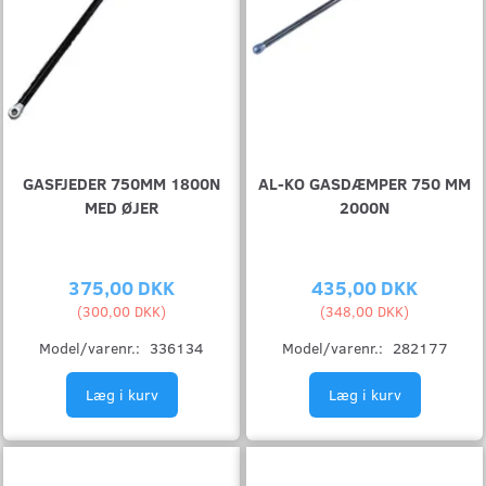
GASFJEDER 750MM 1800N
AL-KO GASDÆMPER 750 MM
MED ØJER
2000N
375,00 DKK
435,00 DKK
(
300,00 DKK
)
(
348,00 DKK
)
Model/varenr.:
336134
Model/varenr.:
282177
Læg i kurv
Læg i kurv