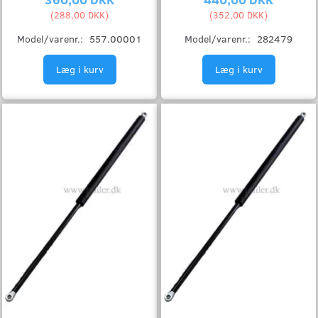
(
288,00 DKK
)
(
352,00 DKK
)
Model/varenr.:
557.00001
Model/varenr.:
282479
Læg i kurv
Læg i kurv