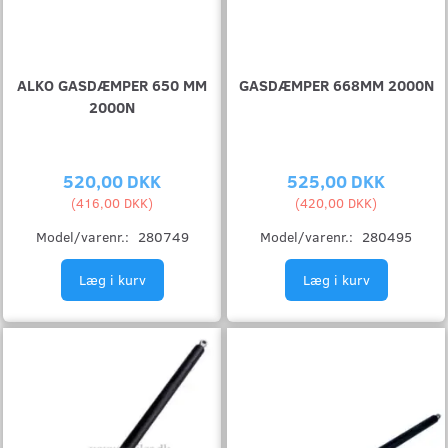
ALKO GASDÆMPER 650 MM
GASDÆMPER 668MM 2000N
2000N
520,00 DKK
525,00 DKK
(
416,00 DKK
)
(
420,00 DKK
)
Model/varenr.:
280749
Model/varenr.:
280495
Læg i kurv
Læg i kurv