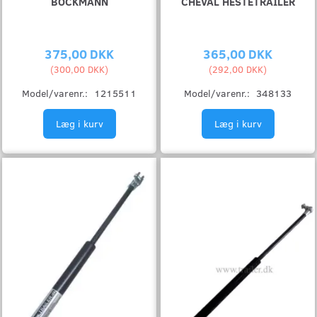
BÖCKMANN
CHEVAL HESTETRAILER
375,00 DKK
365,00 DKK
(
300,00 DKK
)
(
292,00 DKK
)
Model/varenr.:
1215511
Model/varenr.:
348133
Læg i kurv
Læg i kurv