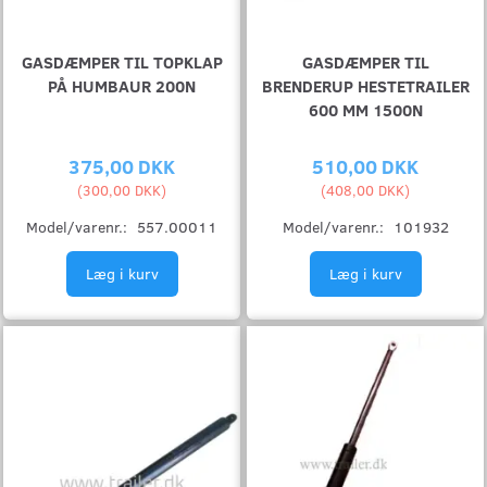
GASDÆMPER TIL TOPKLAP
GASDÆMPER TIL
PÅ HUMBAUR 200N
BRENDERUP HESTETRAILER
600 MM 1500N
375,00 DKK
510,00 DKK
(
300,00 DKK
)
(
408,00 DKK
)
Model/varenr.:
557.00011
Model/varenr.:
101932
Læg i kurv
Læg i kurv