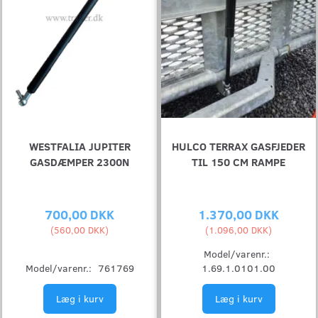
WESTFALIA JUPITER
HULCO TERRAX GASFJEDER
GASDÆMPER 2300N
TIL 150 CM RAMPE
700,00 DKK
1.370,00 DKK
(
560,00 DKK
)
(
1.096,00 DKK
)
Model/varenr.:
Model/varenr.:
761769
1.69.1.0101.00
Læg i kurv
Læg i kurv