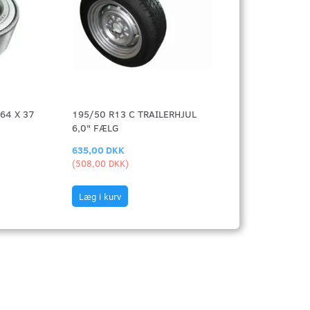
64 X 37
195/50 R13 C TRAILERHJUL
6,0" FÆLG
635,00 DKK
(
508,00 DKK
)
Læg i kurv