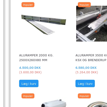
Populær
Populær
ALURAMPER 2000 KG.
ALURAMPER 3500 K
2500X260X80 MM
KSX OG BRENDERUP
4.500,00 DKK
6.580,00 DKK
(
3.600,00 DKK
)
(
5.264,00 DKK
)
Læg i kurv
Læg i kurv
Populær
Populær