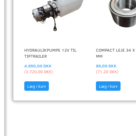
HYDRAULIKPUMPE 12V TIL
COMPACT LEJE 34 X 
TIPTRAILER
MM
4.650,00 DKK
89,00 DKK
(
3.720,00 DKK
)
(
71,20 DKK
)
Læg i kurv
Læg i kurv