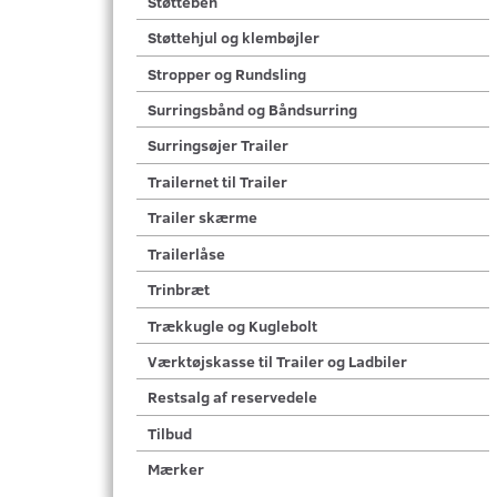
Støtteben
Støttehjul og klembøjler
Stropper og Rundsling
Surringsbånd og Båndsurring
Surringsøjer Trailer
Trailernet til Trailer
Trailer skærme
Trailerlåse
Trinbræt
Trækkugle og Kuglebolt
Værktøjskasse til Trailer og Ladbiler
Restsalg af reservedele
Tilbud
Mærker