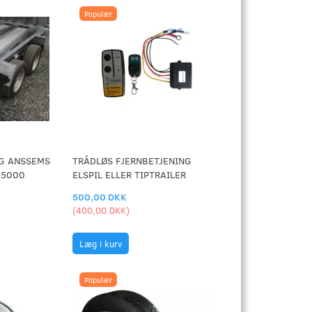
Populær
G ANSSEMS
TRÅDLØS FJERNBETJENING
 5000
ELSPIL ELLER TIPTRAILER
500,00 DKK
(
400,00 DKK
)
Læg i kurv
Populær