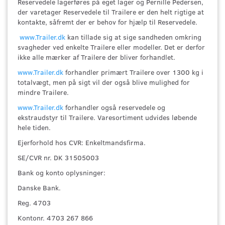
Reservedele lagerføres på eget lager og Pernille Pedersen,
der varetager Reservedele til Trailere er den helt rigtige at
kontakte, såfremt der er behov for hjælp til Reservedele.
www.Trailer.dk
kan tillade sig at sige sandheden omkring
svagheder ved enkelte Trailere eller modeller. Det er derfor
ikke alle mærker af Trailere der bliver forhandlet.
www.Trailer.dk
forhandler primært Trailere over 1300 kg i
totalvægt, men på sigt vil der også blive mulighed for
mindre Trailere.
www.Trailer.dk
forhandler også reservedele og
ekstraudstyr til Trailere. Varesortiment udvides løbende
hele tiden.
Ejerforhold hos CVR: Enkeltmandsfirma.
SE/CVR nr. DK 31505003
Bank og konto oplysninger:
Danske Bank.
Reg. 4703
Kontonr. 4703 267 866