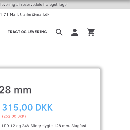
levering af reservedele fra eget lager
51 71 Mail: trailer@mail.dk
FRAGT OG LEVERING
 128 mm
315,00 DKK
(
252,00 DKK
)
LED 12 og 24V Slingrelygte 128 mm. Slagfast