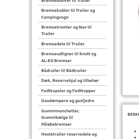
Bremsebakker til Trailer
Bremsekabler til Trailer og
Campingvogn
Bremsetromler og Nav til
Trailer
Bremsedele til Trailer
Bremseudligner til Knott og
AL-KO Bremser
Bådruller til Bådtrailer
Dæk, Reservehjul og tilbehør
Fedtkapsler og Fedtkopper
Gasdæmpere og gasfjedre
Gummimanchetter,
BESK
Gummibælge til
Påløbsbremser
Hestetrailer reservedele og