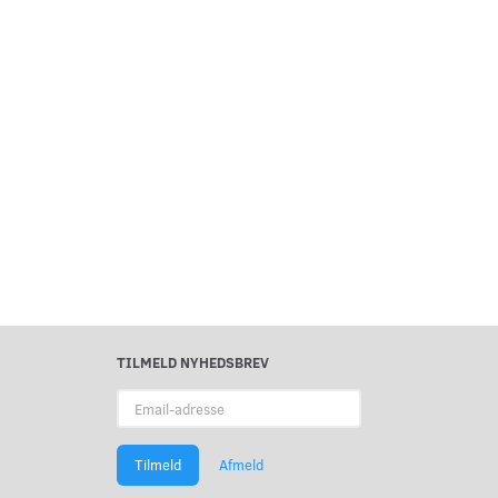
TILMELD NYHEDSBREV
Email-
adresse
Tilmeld
Afmeld