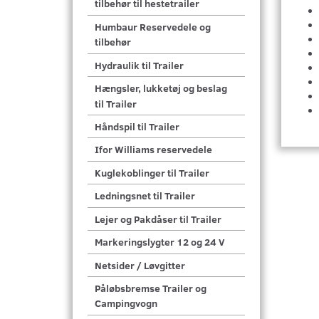
tilbehør til hestetrailer
Humbaur Reservedele og
tilbehør
Hydraulik til Trailer
Hængsler, lukketøj og beslag
til Trailer
Håndspil til Trailer
Ifor Williams reservedele
Kuglekoblinger til Trailer
Ledningsnet til Trailer
Lejer og Pakdåser til Trailer
Markeringslygter 12 og 24 V
Netsider / Løvgitter
Påløbsbremse Trailer og
Campingvogn