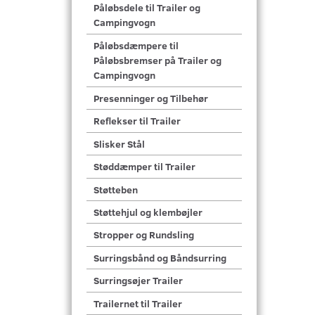
Påløbsdele til Trailer og
Campingvogn
Påløbsdæmpere til
Påløbsbremser på Trailer og
Campingvogn
Presenninger og Tilbehør
Reflekser til Trailer
Slisker Stål
Støddæmper til Trailer
Støtteben
Støttehjul og klembøjler
Stropper og Rundsling
Surringsbånd og Båndsurring
Surringsøjer Trailer
Trailernet til Trailer