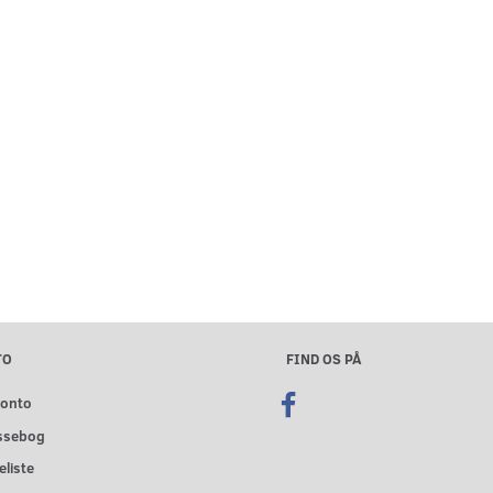
TO
FIND OS PÅ
konto
ssebog
liste