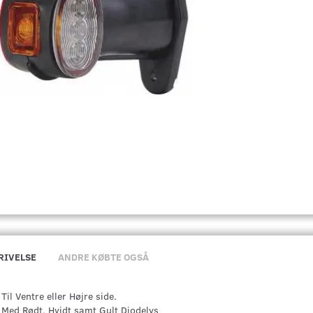
RIVELSE
ANDRE KØBTE OGSÅ
Til Ventre eller Højre side.
Med Rødt, Hvidt samt Gult Diodelys