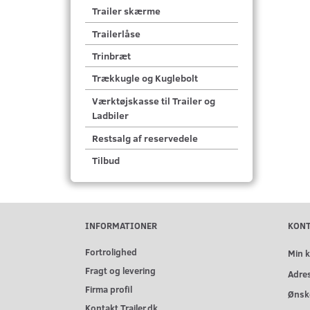
Trailer skærme
Trailerlåse
Trinbræt
Trækkugle og Kuglebolt
Værktøjskasse til Trailer og
Ladbiler
Restsalg af reservedele
Tilbud
INFORMATIONER
KON
Fortrolighed
Min 
Fragt og levering
Adre
Firma profil
Ønske
Kontakt Trailer.dk