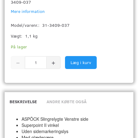
3409-037
Mere information
Model/varenr.:
31-3409-037
Vægt:
1,1 kg
På lager
Læg i kurv
BESKRIVELSE
ANDRE KØBTE OGSÅ
ASPÖCK Slingrelygte Venstre side
Superpoint II vinkel
Uden sidemarkeringslys
Med glædepære