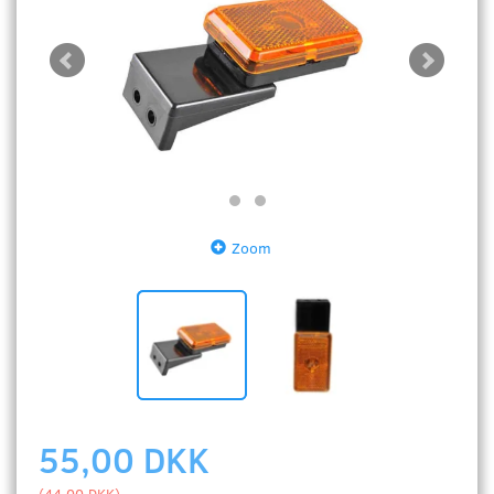
Zoom
55,00 DKK
(
44,00 DKK
)