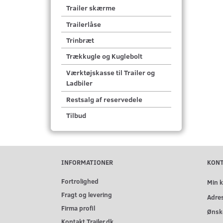
Trailer skærme
Trailerlåse
Trinbræt
Trækkugle og Kuglebolt
Værktøjskasse til Trailer og
Ladbiler
Restsalg af reservedele
Tilbud
INFORMATIONER
KON
Fortrolighed
Min 
Fragt og levering
Adre
Firma profil
Ønske
Kontakt Trailer.dk