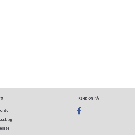
TO
FIND OS PÅ
konto
ssebog
liste