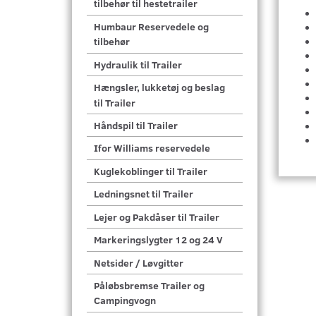
tilbehør til hestetrailer
Humbaur Reservedele og
tilbehør
Hydraulik til Trailer
Hængsler, lukketøj og beslag
til Trailer
Håndspil til Trailer
Ifor Williams reservedele
Kuglekoblinger til Trailer
Ledningsnet til Trailer
Lejer og Pakdåser til Trailer
Markeringslygter 12 og 24 V
Netsider / Løvgitter
Påløbsbremse Trailer og
Campingvogn