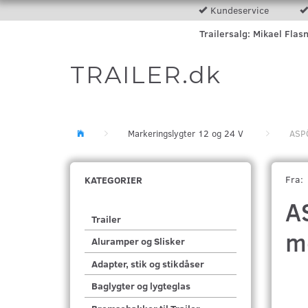
Kundeservice
Trailersalg: Mikael Flas
TRAILER.dk
Markeringslygter 12 og 24 V
ASPÖ
Fra:
KATEGORIER
A
Trailer
m
Aluramper og Slisker
Adapter, stik og stikdåser
Baglygter og lygteglas