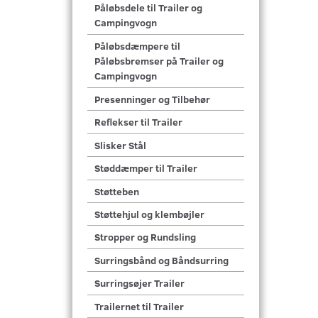
Påløbsdele til Trailer og
Campingvogn
Påløbsdæmpere til
Påløbsbremser på Trailer og
Campingvogn
Presenninger og Tilbehør
Reflekser til Trailer
Slisker Stål
Støddæmper til Trailer
Støtteben
Støttehjul og klembøjler
Stropper og Rundsling
Surringsbånd og Båndsurring
Surringsøjer Trailer
Trailernet til Trailer