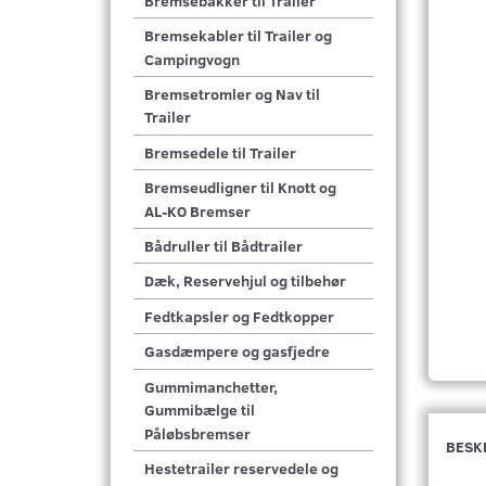
Bremsebakker til Trailer
Bremsekabler til Trailer og
Campingvogn
Bremsetromler og Nav til
Trailer
Bremsedele til Trailer
Bremseudligner til Knott og
AL-KO Bremser
Bådruller til Bådtrailer
Dæk, Reservehjul og tilbehør
Fedtkapsler og Fedtkopper
Gasdæmpere og gasfjedre
Gummimanchetter,
Gummibælge til
Påløbsbremser
BESK
Hestetrailer reservedele og