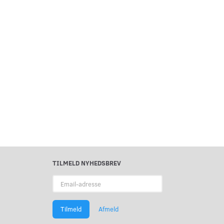
TILMELD NYHEDSBREV
Email-
adresse
Tilmeld
Afmeld