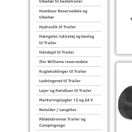
tilbehør til hestetrailer
Humbaur Reservedele og
tilbehør
Hydraulik til Trailer
Hængsler, lukketøj og beslag
til Trailer
Håndspil til Trailer
Ifor Williams reservedele
Kuglekoblinger til Trailer
Ledningsnet til Trailer
Lejer og Pakdåser til Trailer
Markeringslygter 12 og 24 V
Netsider / Løvgitter
Påløbsbremse Trailer og
Campingvogn