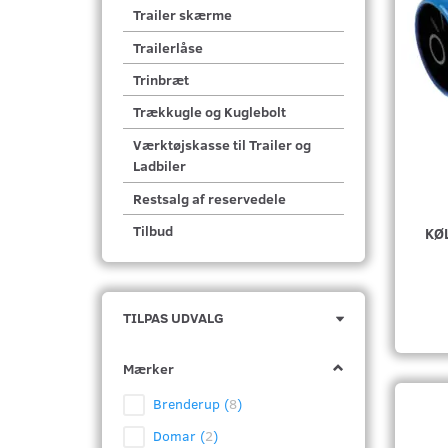
Trailer skærme
Trailerlåse
Trinbræt
Trækkugle og Kuglebolt
Værktøjskasse til Trailer og
Ladbiler
Restsalg af reservedele
Tilbud
KØ
Skifte
TILPAS UDVALG
filter
Mærker
Brenderup
(
8
)
Domar
(
2
)