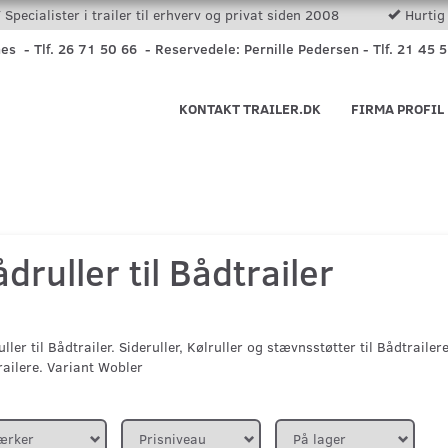
Specialister i trailer til erhverv og privat siden 2008
Hurtig 
nes - Tlf. 26 71 50 66 - Reservedele: Pernille Pedersen - Tlf. 21 45 
KONTAKT TRAILER.DK
FIRMA PROFIL
druller til Bådtrailer
ller til Bådtrailer. Sideruller, Kølruller og stævnsstøtter til Bådtrailer
ailere. Variant Wobler
ærker
Prisniveau
På lager