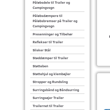
Påløbsdele til Trailer og
Campingvogn
Påløbsdæmpere til
Påløbsbremser på Trailer og
Campingvogn
Presenninger og Tilbehør
Reflekser til Trailer
Slisker Stål
Støddæmper til Trailer
Støtteben
Støttehjul og klembøjler
Stropper og Rundsling
Surringsbånd og Båndsurring
Surringsøjer Trailer
Trailernet til Trailer