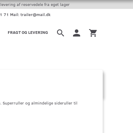
levering af reservedele fra eget lager
51 71 Mail: trailer@mail.dk
FRAGT OG LEVERING
e. Superruller og almindelige sideruller til