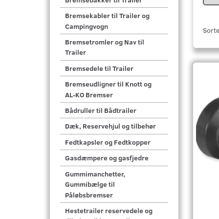
Bremsekabler til Trailer og
Campingvogn
Sorte
Bremsetromler og Nav til
Trailer
Bremsedele til Trailer
Bremseudligner til Knott og
AL-KO Bremser
Bådruller til Bådtrailer
Dæk, Reservehjul og tilbehør
Fedtkapsler og Fedtkopper
Gasdæmpere og gasfjedre
Gummimanchetter,
Gummibælge til
Påløbsbremser
Hestetrailer reservedele og