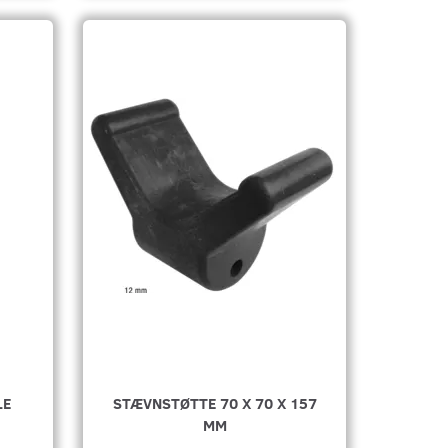
LE
STÆVNSTØTTE 70 X 70 X 157
MM