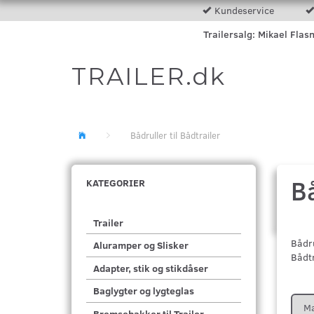
Kundeservice
Trailersalg: Mikael Flas
TRAILER.dk
Bådruller til Bådtrailer
Bå
KATEGORIER
Trailer
Bådru
Aluramper og Slisker
Bådtr
Adapter, stik og stikdåser
Baglygter og lygteglas
M
Bremsebakker til Trailer