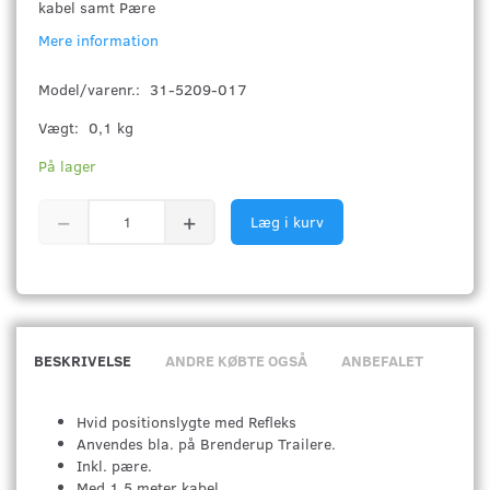
kabel samt Pære
Mere information
Model/varenr.:
31-5209-017
Vægt:
0,1 kg
På lager
Læg i kurv
BESKRIVELSE
ANDRE KØBTE OGSÅ
ANBEFALET
Hvid positionslygte med Refleks
Anvendes bla. på Brenderup Trailere.
Inkl. pære.
Med 1,5 meter kabel