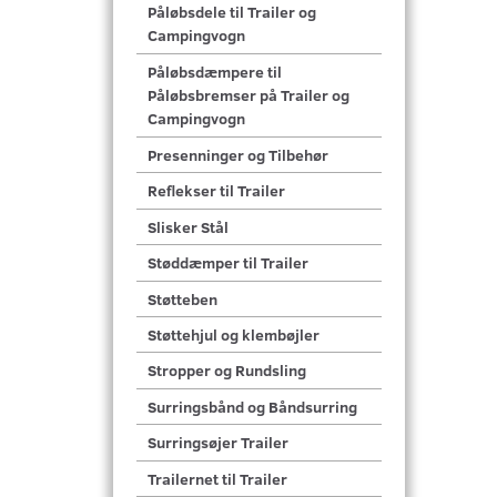
Påløbsdele til Trailer og
Campingvogn
Påløbsdæmpere til
Påløbsbremser på Trailer og
Campingvogn
Presenninger og Tilbehør
Reflekser til Trailer
Slisker Stål
Støddæmper til Trailer
Støtteben
Støttehjul og klembøjler
Stropper og Rundsling
Surringsbånd og Båndsurring
Surringsøjer Trailer
Trailernet til Trailer