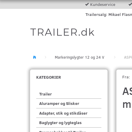
Kundeservice
Trailersalg: Mikael Flas
TRAILER.dk
Markeringslygter 12 og 24 V
ASPÖ
Fra:
KATEGORIER
A
Trailer
m
Aluramper og Slisker
Adapter, stik og stikdåser
Baglygter og lygteglas