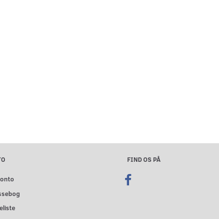
TO
FIND OS PÅ
konto
ssebog
liste