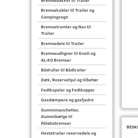
Bremsebakker til Trailer
Bremsekabler til Trailer og
Campingvogn
Bremsetromler og Nav til
Trailer
Bremsedele til Trailer
Bremseudligner til Knott og
AL-KO Bremser
Bådruller til Bådtrailer
Dæk, Reservehjul og tilbehør
Fedtkapsler og Fedtkopper
Gasdæmpere og gasfjedre
Gummimanchetter,
Gummibælge til
Påløbsbremser
BESK
Hestetrailer reservedele og