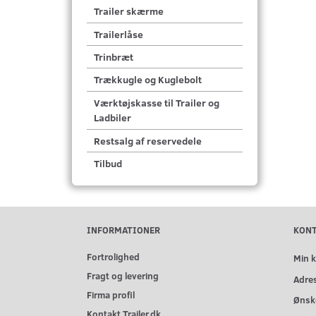
Trailer skærme
Trailerlåse
Trinbræt
Trækkugle og Kuglebolt
Værktøjskasse til Trailer og
Ladbiler
Restsalg af reservedele
Tilbud
INFORMATIONER
KON
Fortrolighed
Min 
Fragt og levering
Adre
Firma profil
Ønske
Kontakt Trailer.dk