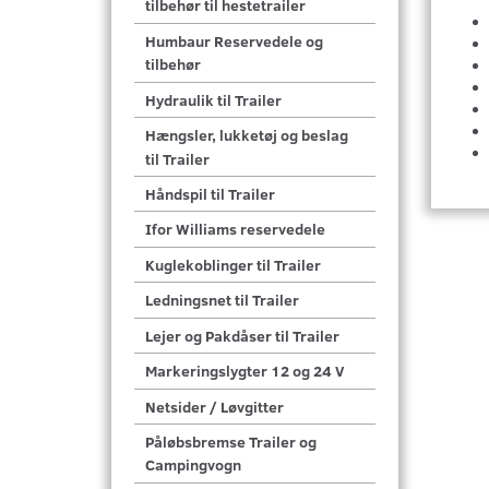
tilbehør til hestetrailer
Humbaur Reservedele og
tilbehør
Hydraulik til Trailer
Hængsler, lukketøj og beslag
til Trailer
Håndspil til Trailer
Ifor Williams reservedele
Kuglekoblinger til Trailer
Ledningsnet til Trailer
Lejer og Pakdåser til Trailer
Markeringslygter 12 og 24 V
Netsider / Løvgitter
Påløbsbremse Trailer og
Campingvogn