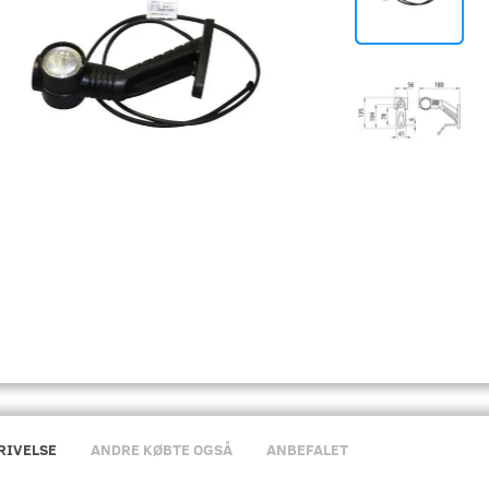
RIVELSE
ANDRE KØBTE OGSÅ
ANBEFALET