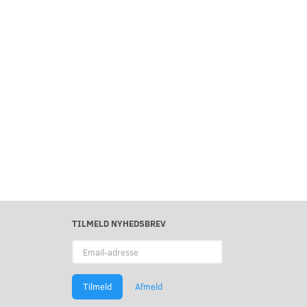
TILMELD NYHEDSBREV
Email-
adresse
Tilmeld
Afmeld