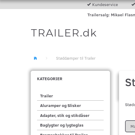
Kundeservice
Trailersalg: Mikael Flas
TRAILER.dk
Støddæmper til Trailer
S
KATEGORIER
Trailer
Stød
Aluramper og Slisker
Adapter, stik og stikdåser
Baglygter og lygteglas
M
Bremsebakker til Trailer