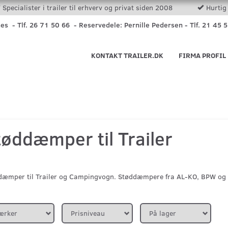
Specialister i trailer til erhverv og privat siden 2008
Hurtig 
nes - Tlf. 26 71 50 66 - Reservedele: Pernille Pedersen - Tlf. 21 45 
KONTAKT TRAILER.DK
FIRMA PROFIL
tøddæmper til Trailer
dæmper til Trailer og Campingvogn. Støddæmpere fra AL-KO, BPW og Kn
ærker
Prisniveau
På lager