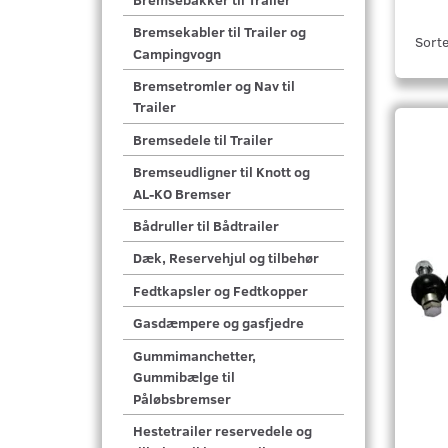
Bremsekabler til Trailer og
Sorte
Campingvogn
Bremsetromler og Nav til
Trailer
Bremsedele til Trailer
Bremseudligner til Knott og
AL-KO Bremser
Bådruller til Bådtrailer
Dæk, Reservehjul og tilbehør
Fedtkapsler og Fedtkopper
Gasdæmpere og gasfjedre
Gummimanchetter,
Gummibælge til
Påløbsbremser
Hestetrailer reservedele og