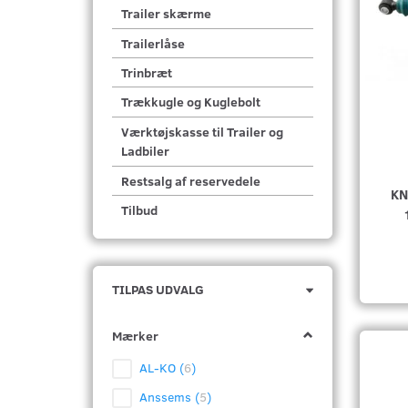
Trailer skærme
Trailerlåse
Trinbræt
Trækkugle og Kuglebolt
Værktøjskasse til Trailer og
Ladbiler
Restsalg af reservedele
KN
Tilbud
Skifte
TILPAS UDVALG
filter
Mærker
AL-KO
(
6
)
Anssems
(
5
)