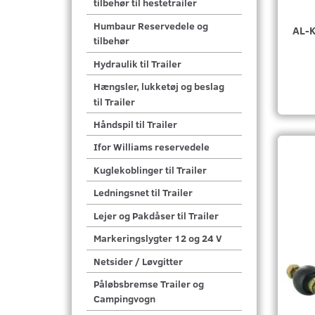
tilbehør til hestetrailer
Humbaur Reservedele og
AL-
tilbehør
Hydraulik til Trailer
Hængsler, lukketøj og beslag
til Trailer
Håndspil til Trailer
Ifor Williams reservedele
Kuglekoblinger til Trailer
Ledningsnet til Trailer
Lejer og Pakdåser til Trailer
Markeringslygter 12 og 24 V
Netsider / Løvgitter
Påløbsbremse Trailer og
Campingvogn