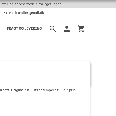
levering af reservedele fra eget lager
51 71 Mail: trailer@mail.dk
FRAGT OG LEVERING
ott. Originale hjulstøddæmpere til Fair pris