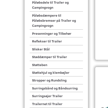
Påløbsdele til Trailer og
Campingvogn
Påløbsdæmpere til
Påløbsbremser på Trailer og
Campingvogn
Presenninger og Tilbehør
Reflekser til Trailer
Slisker Stål
Støddæmper til Trailer
Støtteben
Støttehjul og klembøjler
Stropper og Rundsling
Surringsbånd og Båndsurring
Surringsøjer Trailer
Trailernet til Trailer