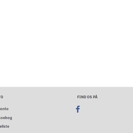
TO
FIND OS PÅ
konto
ssebog
liste