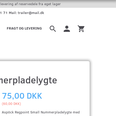
levering af reservedele fra eget lager
51 71 Mail: trailer@mail.dk
FRAGT OG LEVERING
erpladelygte
75,00 DKK
(
60,00 DKK
)
Aspöck Regpoint Small Nummerpladelygte
med