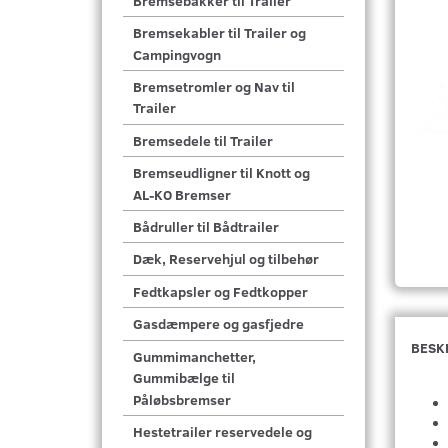
Bremsebakker til Trailer
Bremsekabler til Trailer og
Campingvogn
Bremsetromler og Nav til
Trailer
Bremsedele til Trailer
Bremseudligner til Knott og
AL-KO Bremser
Bådruller til Bådtrailer
Dæk, Reservehjul og tilbehør
Fedtkapsler og Fedtkopper
Gasdæmpere og gasfjedre
BESK
Gummimanchetter,
Gummibælge til
Påløbsbremser
Hestetrailer reservedele og