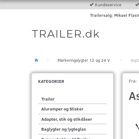
Kundeservice
Trailersalg: Mikael Flas
TRAILER.dk
Markeringslygter 12 og 24 V
Aspö
Fra:
KATEGORIER
A
Trailer
Aluramper og Slisker
Adapter, stik og stikdåser
Baglygter og lygteglas