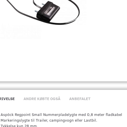
RIVELSE
ANDRE KØBTE OGSÅ
ANBEFALET
Aspöck Regpoint Small Nummerpladelygte med 0,8 meter fladkabel
Markeringslygte til Trailer, campingvogn eller Lastbil.
Tykkelse kun 28 mm.