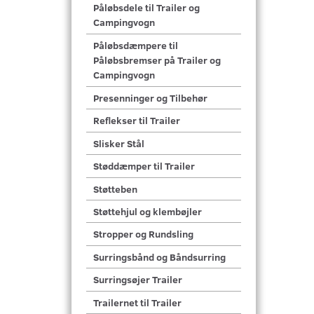
Påløbsdele til Trailer og
Campingvogn
Påløbsdæmpere til
Påløbsbremser på Trailer og
Campingvogn
Presenninger og Tilbehør
Reflekser til Trailer
Slisker Stål
Støddæmper til Trailer
Støtteben
Støttehjul og klembøjler
Stropper og Rundsling
Surringsbånd og Båndsurring
Surringsøjer Trailer
Trailernet til Trailer