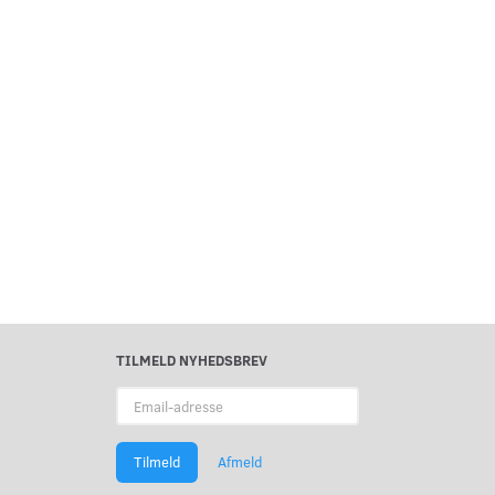
TILMELD NYHEDSBREV
Email-
adresse
Tilmeld
Afmeld