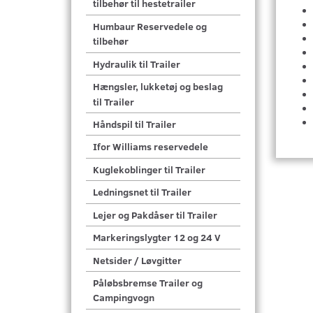
tilbehør til hestetrailer
Humbaur Reservedele og
tilbehør
Hydraulik til Trailer
Hængsler, lukketøj og beslag
til Trailer
Håndspil til Trailer
Ifor Williams reservedele
Kuglekoblinger til Trailer
Ledningsnet til Trailer
Lejer og Pakdåser til Trailer
Markeringslygter 12 og 24 V
Netsider / Løvgitter
Påløbsbremse Trailer og
Campingvogn