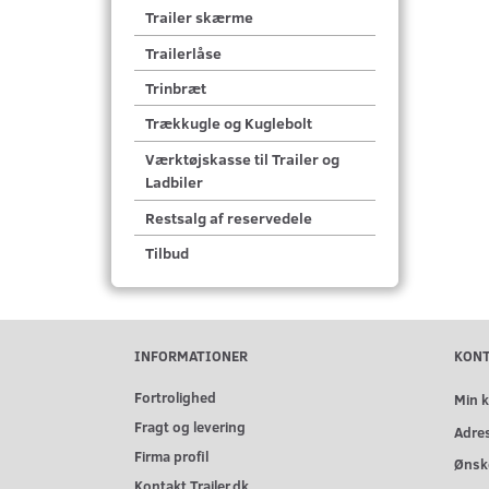
Trailer skærme
Trailerlåse
Trinbræt
Trækkugle og Kuglebolt
Værktøjskasse til Trailer og
Ladbiler
Restsalg af reservedele
Tilbud
INFORMATIONER
KON
Fortrolighed
Min 
Fragt og levering
Adre
Firma profil
Ønske
Kontakt Trailer.dk