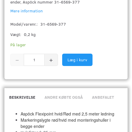
ender, Aspöck nummer 31-6569-377
Mere information
Model/varenr.:
31-6569-377
Vægt:
0,2 kg
På lager
Læg i kurv
BESKRIVELSE
ANDRE KØBTE OGSÅ
ANBEFALET
Aspöck Flexipoint hvid/Rød med 2,5 meter ledning
Markeringslygte rød/hvid med monteringshuller i
begge ender