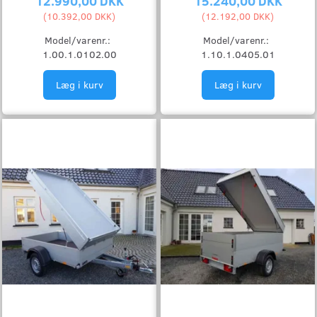
12.990,00 DKK
15.240,00 DKK
(
10.392,00 DKK
)
(
12.192,00 DKK
)
Model/varenr.:
Model/varenr.:
1.00.1.0102.00
1.10.1.0405.01
Læg i kurv
Læg i kurv