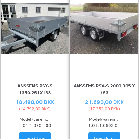
ANSSEMS PSX-S
ANSSEMS PSX-S 2000 305 X
1350.251X153
153
18.490,00 DKK
21.690,00 DKK
(
14.792,00 DKK
)
(
17.352,00 DKK
)
Model/varenr.:
Model/varenr.:
1.01.1.0301.00
1.01.1.0602.01
Læg i kurv
Læg i kurv