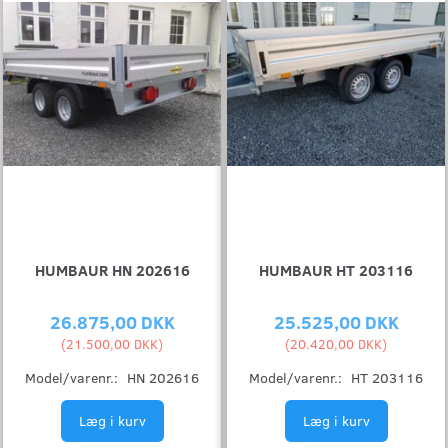
HUMBAUR HN 202616
HUMBAUR HT 203116
26.875,00 DKK
25.525,00 DKK
(
21.500,00 DKK
)
(
20.420,00 DKK
)
Model/varenr.:
HN 202616
Model/varenr.:
HT 203116
Læg i kurv
Læg i kurv