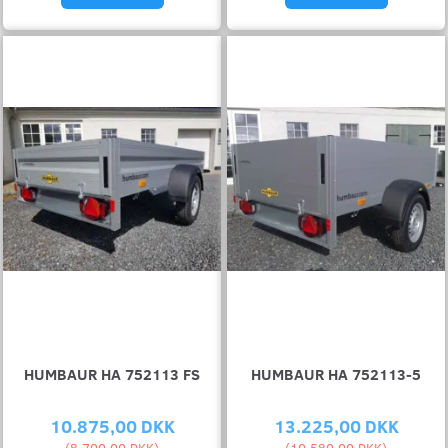
HUMBAUR HA 752113 FS
HUMBAUR HA 752113-5
10.875,00 DKK
13.225,00 DKK
(
8.700,00 DKK
)
(
10.580,00 DKK
)