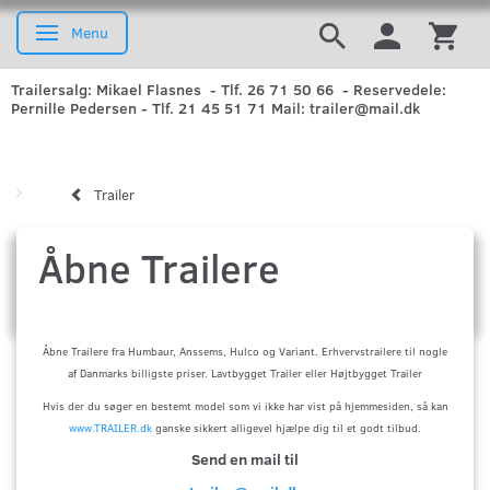
Menu
Skifte navigation
Trailersalg: Mikael Flasnes - Tlf. 26 71 50 66 - Reservedele:
Pernille Pedersen - Tlf. 21 45 51 71 Mail: trailer@mail.dk
Trailer
Åbne Trailere
Åbne Trailere fra Humbaur, Anssems, Hulco og Variant. Erhvervstrailere til nogle
af Danmarks billigste priser. Lavtbygget Trailer eller Højtbygget Trailer
Hvis der du søger en bestemt model som vi ikke har vist på hjemmesiden, så kan
www.TRAILER.dk
ganske sikkert alligevel hjælpe dig til et godt tilbud.
Send en mail til