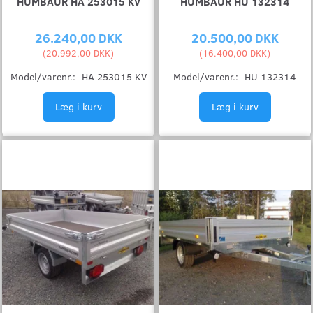
HUMBAUR HA 253015 KV
HUMBAUR HU 132314
26.240,00 DKK
20.500,00 DKK
(
20.992,00 DKK
)
(
16.400,00 DKK
)
Model/varenr.:
HA 253015 KV
Model/varenr.:
HU 132314
Læg i kurv
Læg i kurv