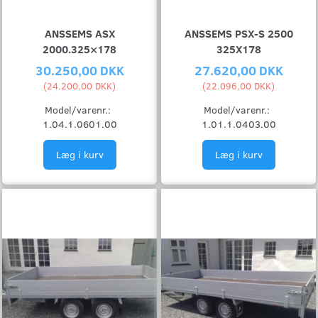
ANSSEMS ASX
ANSSEMS PSX-S 2500
2000.325×178
325X178
30.250,00 DKK
27.620,00 DKK
(
24.200,00 DKK
)
(
22.096,00 DKK
)
Model/varenr.:
Model/varenr.:
1.04.1.0601.00
1.01.1.0403.00
Læg i kurv
Læg i kurv