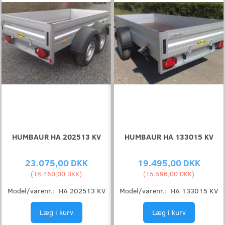
HUMBAUR HA 202513 KV
HUMBAUR HA 133015 KV
23.075,00 DKK
19.495,00 DKK
(
18.460,00 DKK
)
(
15.596,00 DKK
)
Model/varenr.:
HA 202513 KV
Model/varenr.:
HA 133015 KV
Læg i kurv
Læg i kurv