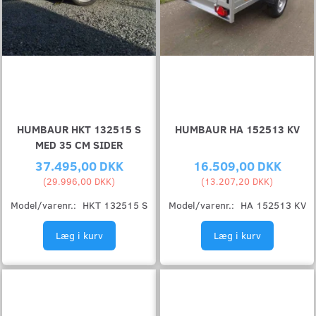
HUMBAUR HKT 132515 S
HUMBAUR HA 152513 KV
MED 35 CM SIDER
37.495,00 DKK
16.509,00 DKK
(
29.996,00 DKK
)
(
13.207,20 DKK
)
Model/varenr.:
HKT 132515 S
Model/varenr.:
HA 152513 KV
Læg i kurv
Læg i kurv