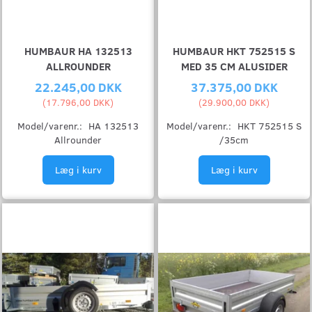
HUMBAUR HA 132513
HUMBAUR HKT 752515 S
ALLROUNDER
MED 35 CM ALUSIDER
22.245,00 DKK
37.375,00 DKK
(
17.796,00 DKK
)
(
29.900,00 DKK
)
Model/varenr.:
HA 132513
Model/varenr.:
HKT 752515 S
Allrounder
/35cm
Læg i kurv
Læg i kurv