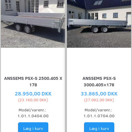
ANSSEMS PSX-S 2500.405 X
ANSSEMS PSX-S
178
3000.405×178
28.950,00 DKK
33.865,00 DKK
(
23.160,00 DKK
)
(
27.092,00 DKK
)
Model/varenr.:
Model/varenr.:
1.01.1.0404.00
1.01.1.0704.00
Læg i kurv
Læg i kurv