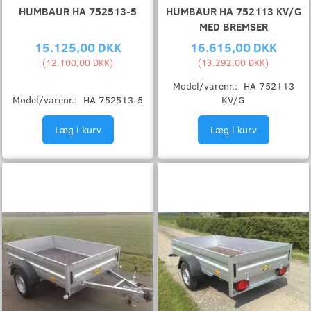
HUMBAUR HA 752513-5
HUMBAUR HA 752113 KV/G
MED BREMSER
15.125,00 DKK
16.615,00 DKK
(
12.100,00 DKK
)
(
13.292,00 DKK
)
Model/varenr.:
HA 752113
Model/varenr.:
HA 752513-5
KV/G
Læg i kurv
Læg i kurv