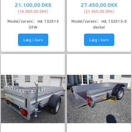
21.100,00 DKK
27.450,00 DKK
(
16.880,00 DKK
)
(
21.960,00 DKK
)
Model/varenr.:
HA 132513
Model/varenr.:
HA 132513-5
ÜFW
deckel
Læg i kurv
Læg i kurv