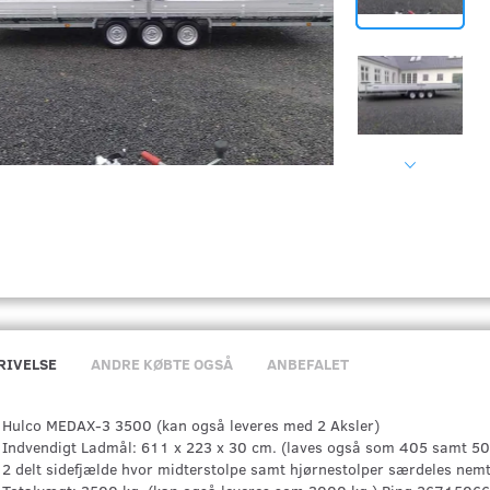
RIVELSE
ANDRE KØBTE OGSÅ
ANBEFALET
Hulco MEDAX-3 3500 (kan også leveres med 2 Aksler)
Indvendigt Ladmål: 611 x 223 x 30 cm. (laves også som 405 samt 5
2 delt sidefjælde hvor midterstolpe samt hjørnestolper særdeles nem