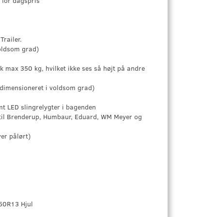
 for dagspris
railer.
oldsom grad)
ax 350 kg, hvilket ikke ses så højt på andre
dimensioneret i voldsom grad)
mt LED slingrelygter i bagenden
 til Brenderup, Humbaur, Eduard, WM Meyer og
er pålørt)
/50R13 Hjul