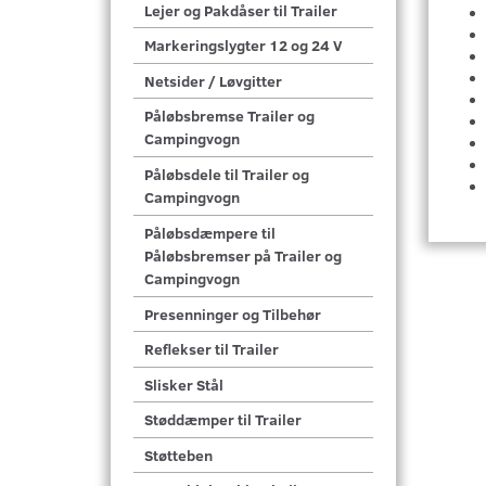
Lejer og Pakdåser til Trailer
Markeringslygter 12 og 24 V
Netsider / Løvgitter
Påløbsbremse Trailer og
Campingvogn
Påløbsdele til Trailer og
Campingvogn
Påløbsdæmpere til
Påløbsbremser på Trailer og
Campingvogn
Presenninger og Tilbehør
Reflekser til Trailer
Slisker Stål
Støddæmper til Trailer
Støtteben