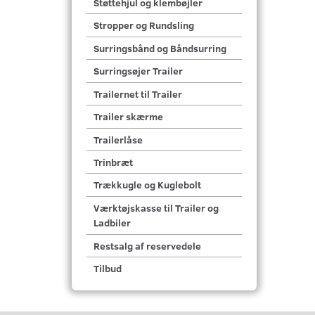
Støttehjul og klembøjler
Stropper og Rundsling
Surringsbånd og Båndsurring
Surringsøjer Trailer
Trailernet til Trailer
Trailer skærme
Trailerlåse
Trinbræt
Trækkugle og Kuglebolt
Værktøjskasse til Trailer og
Ladbiler
Restsalg af reservedele
Tilbud