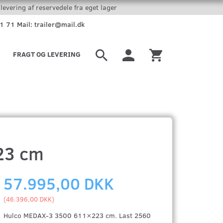
levering af reservedele fra eget lager
51 71 Mail: trailer@mail.dk
FRAGT OG LEVERING
23 cm
57.995,00 DKK
(
46.396,00 DKK
)
Hulco MEDAX-3 3500 611×223 cm. Last 2560