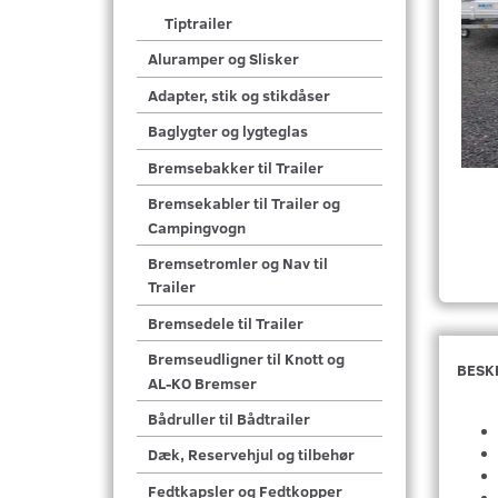
Tiptrailer
Aluramper og Slisker
Adapter, stik og stikdåser
Baglygter og lygteglas
Bremsebakker til Trailer
Bremsekabler til Trailer og
Campingvogn
Bremsetromler og Nav til
Trailer
Bremsedele til Trailer
Bremseudligner til Knott og
BESK
AL-KO Bremser
Bådruller til Bådtrailer
Dæk, Reservehjul og tilbehør
Fedtkapsler og Fedtkopper