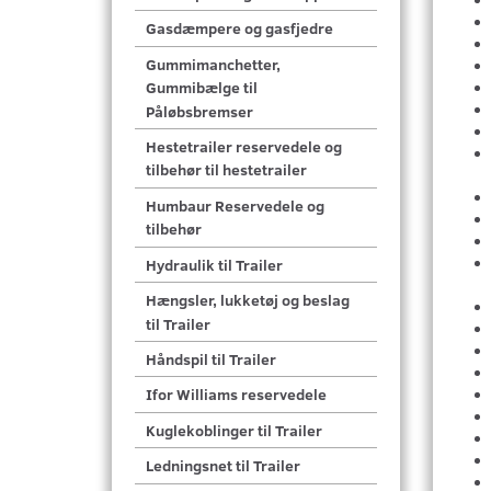
Gasdæmpere og gasfjedre
Gummimanchetter,
Gummibælge til
Påløbsbremser
Hestetrailer reservedele og
tilbehør til hestetrailer
Humbaur Reservedele og
tilbehør
Hydraulik til Trailer
Hængsler, lukketøj og beslag
til Trailer
Håndspil til Trailer
Ifor Williams reservedele
Kuglekoblinger til Trailer
Ledningsnet til Trailer