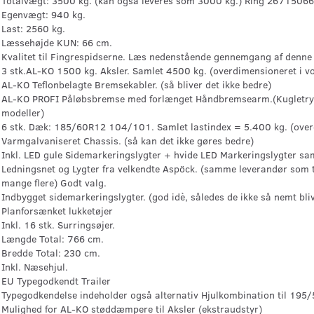
Totalvægt: 3500 kg. (kan også leveres som 3000 kg.) Ring 26715066
Egenvægt: 940 kg.
Last: 2560 kg.
Læssehøjde KUN: 66 cm.
Kvalitet til Fingrespidserne. Læs nedenstående gennemgang af denne T
3 stk.AL-KO 1500 kg. Aksler. Samlet 4500 kg. (overdimensioneret i v
AL-KO Teflonbelagte Bremsekabler. (så bliver det ikke bedre)
AL-KO PROFI Påløbsbremse med forlænget Håndbremsearm.(Kugletryk m
modeller)
6 stk. Dæk: 185/60R12 104/101. Samlet lastindex = 5.400 kg. (over
Varmgalvaniseret Chassis. (så kan det ikke gøres bedre)
Inkl. LED gule Sidemarkeringslygter + hvide LED Markeringslygter sa
Ledningsnet og Lygter fra velkendte Aspöck. (samme leverandør som
mange flere) Godt valg.
Indbygget sidemarkeringslygter. (god idè, således de ikke så nemt bliv
Planforsænket lukketøjer
Inkl. 16 stk. Surringsøjer.
Længde Total: 766 cm.
Bredde Total: 230 cm.
Inkl. Næsehjul.
EU Typegodkendt Trailer
Typegodkendelse indeholder også alternativ Hjulkombination til 195
Mulighed for AL-KO støddæmpere til Aksler (ekstraudstyr)