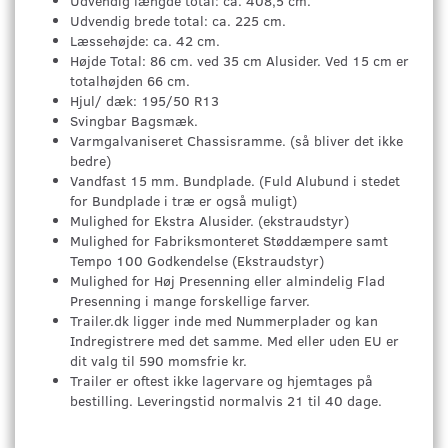
Udvendig længde total: ca. 408,5 cm.
Udvendig brede total: ca. 225 cm.
Læssehøjde: ca. 42 cm.
Højde Total: 86 cm. ved 35 cm Alusider. Ved 15 cm er
totalhøjden 66 cm.
Hjul/ dæk: 195/50 R13
Svingbar Bagsmæk.
Varmgalvaniseret Chassisramme. (så bliver det ikke
bedre)
Vandfast 15 mm. Bundplade. (Fuld Alubund i stedet
for Bundplade i træ er også muligt)
Mulighed for Ekstra Alusider. (ekstraudstyr)
Mulighed for Fabriksmonteret Støddæmpere samt
Tempo 100 Godkendelse (Ekstraudstyr)
Mulighed for Høj Presenning eller almindelig Flad
Presenning i mange forskellige farver.
Trailer.dk ligger inde med Nummerplader og kan
Indregistrere med det samme. Med eller uden EU er
dit valg til 590 momsfrie kr.
Trailer er oftest ikke lagervare og hjemtages på
bestilling. Leveringstid normalvis 21 til 40 dage.