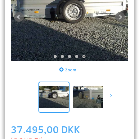
Zoom
37.495,00 DKK
(
29.996,00 DKK
)