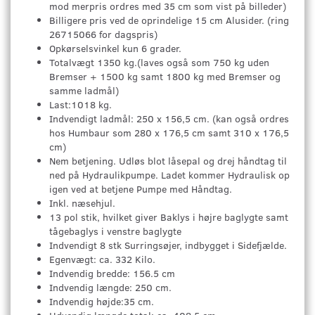
mod merpris ordres med 35 cm som vist på billeder)
Billigere pris ved de oprindelige 15 cm Alusider. (ring
26715066 for dagspris)
Opkørselsvinkel kun 6 grader.
Totalvægt 1350 kg.(laves også som 750 kg uden
Bremser + 1500 kg samt 1800 kg med Bremser og
samme ladmål)
Last:1018 kg.
Indvendigt ladmål: 250 x 156,5 cm. (kan også ordres
hos Humbaur som 280 x 176,5 cm samt 310 x 176,5
cm)
Nem betjening. Udløs blot låsepal og drej håndtag til
ned på Hydraulikpumpe. Ladet kommer Hydraulisk op
igen ved at betjene Pumpe med Håndtag.
Inkl. næsehjul.
13 pol stik, hvilket giver Baklys i højre baglygte samt
tågebaglys i venstre baglygte
Indvendigt 8 stk Surringsøjer, indbygget i Sidefjælde.
Egenvægt: ca. 332 Kilo.
Indvendig bredde: 156.5 cm
Indvendig længde: 250 cm.
Indvendig højde:35 cm.