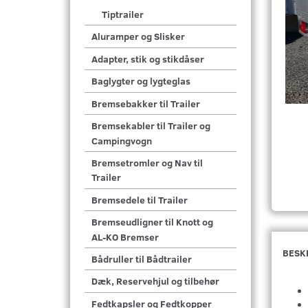
Tiptrailer
Aluramper og Slisker
Adapter, stik og stikdåser
Baglygter og lygteglas
Bremsebakker til Trailer
Bremsekabler til Trailer og
Campingvogn
Bremsetromler og Nav til
Trailer
Bremsedele til Trailer
Bremseudligner til Knott og
AL-KO Bremser
BESK
Bådruller til Bådtrailer
Dæk, Reservehjul og tilbehør
Fedtkapsler og Fedtkopper