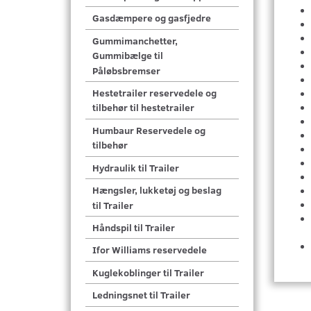
Gasdæmpere og gasfjedre
Gummimanchetter,
Gummibælge til
Påløbsbremser
Hestetrailer reservedele og
tilbehør til hestetrailer
Humbaur Reservedele og
tilbehør
Hydraulik til Trailer
Hængsler, lukketøj og beslag
til Trailer
Håndspil til Trailer
Ifor Williams reservedele
Kuglekoblinger til Trailer
Ledningsnet til Trailer