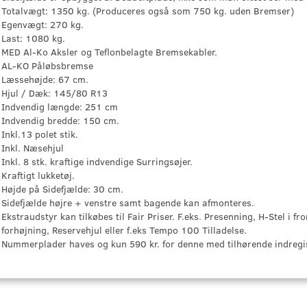
Totalvægt: 1350 kg. (Produceres også som 750 kg. uden Bremser)
Egenvægt: 270 kg.
Last: 1080 kg.
MED Al-Ko Aksler og Teflonbelagte Bremsekabler.
AL-KO Påløbsbremse
Læssehøjde: 67 cm.
Hjul / Dæk: 145/80 R13
Indvendig længde: 251 cm
Indvendig bredde: 150 cm.
Inkl.13 polet stik.
Inkl. Næsehjul
Inkl. 8 stk. kraftige indvendige Surringsøjer.
Kraftigt lukketøj.
Højde på Sidefjælde: 30 cm.
Sidefjælde højre + venstre samt bagende kan afmonteres.
Ekstraudstyr kan tilkøbes til Fair Priser. F.eks. Presenning, H-Stel i fr
forhøjning, Reservehjul eller f.eks Tempo 100 Tilladelse.
Nummerplader haves og kun 590 kr. for denne med tilhørende indregis