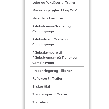
Lejer og Pakdåser til Trailer
Markeringslygter 12 og 24 V
Netsider / Løvgitter
Påløbsbremse Trailer og
Campingvogn
Påløbsdele til Trailer og
Campingvogn
Påløbsdæmpere til
Påløbsbremser på Trailer og
Campingvogn
Presenninger og Tilbehør
Reflekser til Trailer
Slisker Stål
Støddæmper til Trailer
Støtteben