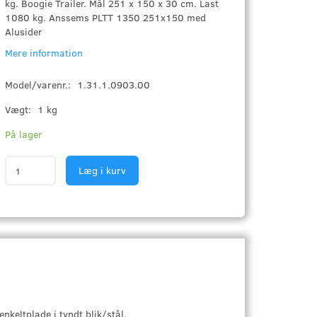
kg. Boogie Trailer. Mål 251 x 150 x 30 cm. Last
1080 kg. Anssems PLTT 1350 251x150 med
Alusider
Mere information
Model/varenr.:
1.31.1.0903.00
Vægt:
1 kg
På lager
Læg i kurv
nkeltplade i tyndt blik/stål.