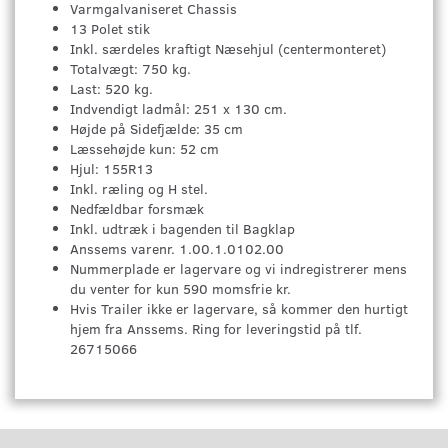
Varmgalvaniseret Chassis
13 Polet stik
Inkl. særdeles kraftigt Næsehjul (centermonteret)
Totalvægt: 750 kg.
Last: 520 kg.
Indvendigt ladmål: 251 x 130 cm.
Højde på Sidefjælde: 35 cm
Læssehøjde kun: 52 cm
Hjul: 155R13
Inkl. ræling og H stel.
Nedfældbar forsmæk
Inkl. udtræk i bagenden til Bagklap
Anssems varenr. 1.00.1.0102.00
Nummerplade er lagervare og vi indregistrerer mens
du venter for kun 590 momsfrie kr.
Hvis Trailer ikke er lagervare, så kommer den hurtigt
hjem fra Anssems. Ring for leveringstid på tlf.
26715066