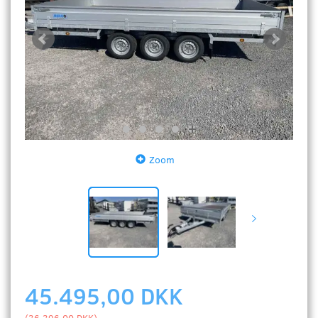
Zoom
45.495,00 DKK
(
36.396,00 DKK
)