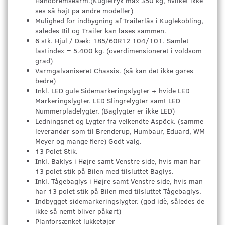
Håndbremsearm.(Kugletryk max 350 kg, hvilket ikke
ses så højt på andre modeller)
Mulighed for indbygning af Trailerlås i Kuglekobling,
således Bil og Trailer kan låses sammen.
6 stk. Hjul / Dæk: 185/60R12 104/101. Samlet
lastindex = 5.400 kg. (overdimensioneret i voldsom
grad)
Varmgalvaniseret Chassis. (så kan det ikke gøres
bedre)
Inkl. LED gule Sidemarkeringslygter + hvide LED
Markeringslygter. LED Slingrelygter samt LED
Nummerpladelygter. (Baglygter er ikke LED)
Ledningsnet og Lygter fra velkendte Aspöck. (samme
leverandør som til Brenderup, Humbaur, Eduard, WM
Meyer og mange flere) Godt valg.
13 Polet Stik.
Inkl. Baklys i Højre samt Venstre side, hvis man har
13 polet stik på Bilen med tilsluttet Baglys.
Inkl. Tågebaglys i Højre samt Venstre side, hvis man
har 13 polet stik på Bilen med tilsluttet Tågebaglys.
Indbygget sidemarkeringslygter. (god idè, således de
ikke så nemt bliver påkørt)
Planforsænket lukketøjer