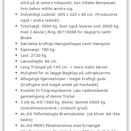
altid på et senere tidspunkt, kan tilkøbe Rampesæt,
hvis behov måtte ændre sig.
Indvendigt Ladmål: 405 x 223 x 30 cm. (Produceres
også i andre ladmål)
Totalvægt: 3500 kg. (kan også leveres som 3000 kg.
med 2 Aksler) Ring 26715066 for dagspris samt
Ønske
Særdeles kraftige Hængseltappe samt Hængsler
Egenvægt: 780 kg.
Last: 2720 kg.
Læssehøjde: 66 cm.
Lang Triangel på 145 cm. = mere stabil kørsel.
Mulighed for at lægge Bagklap på udtræksarme.
Aftagelige Hjørnestolper i meget kraftigt gods
(kraftigere end meget andet på markedet)
Kvalitet til Fingrespidserne. Læs nedenstående
gennemgang af denne Trailer.
3 stk.AL-KO 1500 kg. Aksler. Samlet 4500 kg.
(overdimensioneret i voldsom grad)
AL-KO Teflonbelagte Bremsekabler. (så bliver det ikke
bedre)
AL-KO PROFI Påløbsbremse med forlænget