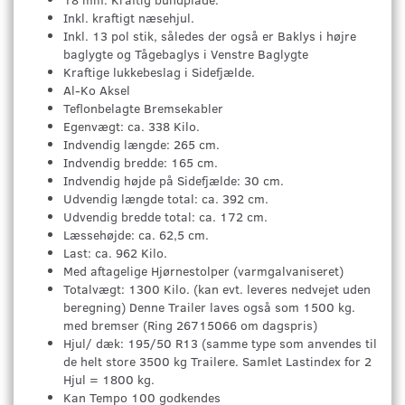
Inkl. kraftigt næsehjul.
Inkl. 13 pol stik, således der også er Baklys i højre
baglygte og Tågebaglys i Venstre Baglygte
Kraftige lukkebeslag i Sidefjælde.
Al-Ko Aksel
Teflonbelagte Bremsekabler
Egenvægt: ca. 338 Kilo.
Indvendig længde: 265 cm.
Indvendig bredde: 165 cm.
Indvendig højde på Sidefjælde: 30 cm.
Udvendig længde total: ca. 392 cm.
Udvendig bredde total: ca. 172 cm.
Læssehøjde: ca. 62,5 cm.
Last: ca. 962 Kilo.
Med aftagelige Hjørnestolper (varmgalvaniseret)
Totalvægt: 1300 Kilo. (kan evt. leveres nedvejet uden
beregning) Denne Trailer laves også som 1500 kg.
med bremser (Ring 26715066 om dagspris)
Hjul/ dæk: 195/50 R13 (samme type som anvendes til
de helt store 3500 kg Trailere. Samlet Lastindex for 2
Hjul = 1800 kg.
Kan Tempo 100 godkendes