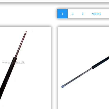
1
2
3
Næste