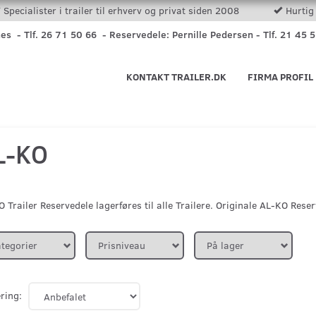
Specialister i trailer til erhverv og privat siden 2008
Hurtig 
nes - Tlf. 26 71 50 66 - Reservedele: Pernille Pedersen - Tlf. 21 45 
KONTAKT TRAILER.DK
FIRMA PROFIL
L-KO
 Trailer Reservedele lagerføres til alle Trailere. Originale AL-KO Rese
tegorier
Prisniveau
På lager
ring: