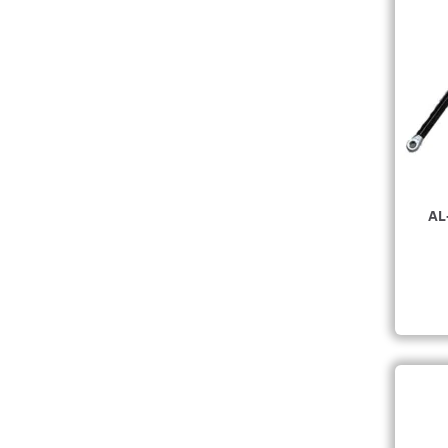
Trailerlåse
(
6
)
AL