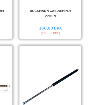
MM
BÖCKMANN GASDÆMPER
2250N
360,00 DKK
(
288,00 DKK
)