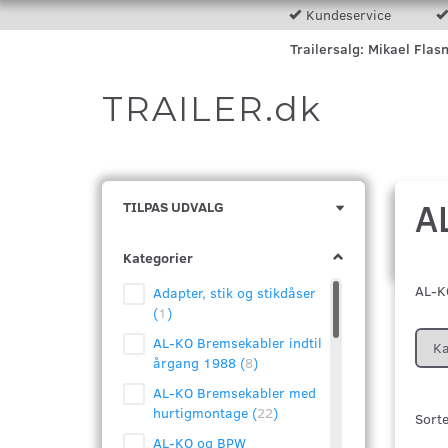
Kundeservice
Trailersalg: Mikael Flas
TRAILER.dk
A
Skifte
TILPAS UDVALG
filter
Kategorier
AL-KO
Adapter, stik og stikdåser
(
1
)
AL-KO Bremsekabler indtil
Ka
årgang 1988
(
8
)
AL-KO Bremsekabler med
hurtigmontage
(
22
)
Sorte
AL-KO og BPW