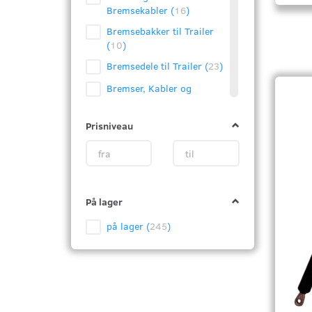
Bremsekabler
(
16
)
Bremsebakker til Trailer
(
10
)
Bremsedele til Trailer
(
23
)
Bremser, Kabler og
Bremsetromler
(
21
)
Bremsetromler og Nav til
Prisniveau
Trailer
(
33
)
Bremseudligner til Knott
og AL-KO Bremser
(
3
)
Chassis og
På lager
Bestillingsvarer
(
6
)
på lager
(
245
)
Fedtkapsler og Fedtkopper
(
5
)
Gasdæmpere og gasfjedre
(
10
)
Gasfjeder og Gasdæmper
til Humbaur
(
1
)