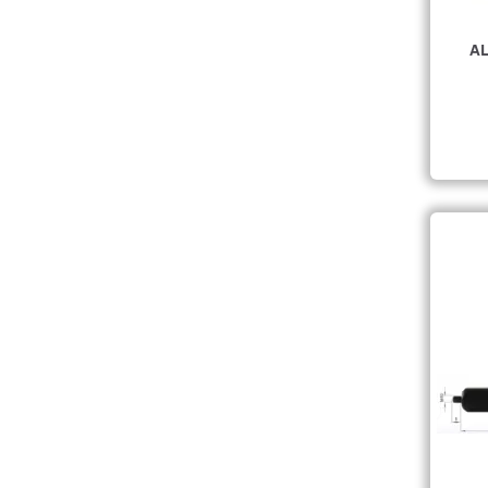
Gummimanchetter,
A
Gummibælge til
Påløbsbremser
(
3
)
Håndspil til Trailer
(
14
)
Hestetrailer reservedele og
tilbehør til hestetrailer
(
10
)
Ifor Williams reservedele
(
1
)
Kuglekoblinger til Trailer
(
20
)
Lejer og Pakdåser til
Trailer
(
9
)
Lygter, Ledningsnet,
Reflekser til Humbaur
(
1
)
Påløbsbremse Trailer og
Campingvogn
(
12
)