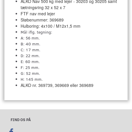
ALKO Nav 500 kg med lejer - 30203 og 30205 samt
tætningsring 32 x 52 x 7
FTF nav med lejer
Støbenummer: 369689
Hulboring: 4x100 / M12x1,5 mm
Mål iflg. tegning:
A: 56 mm.
B: 40 mm.
C: 17 mm.
D: 22 mm.
E: 60 mm.
F: 25 mm.
G: 52 mm.
H: 145 mm.
ALKO nr. 369739, 369669 eller 369689
FIND OS PÅ