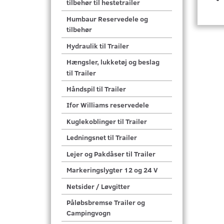
tilbehør til hestetrailer
Humbaur Reservedele og
tilbehør
Hydraulik til Trailer
Hængsler, lukketøj og beslag
til Trailer
Håndspil til Trailer
Ifor Williams reservedele
Kuglekoblinger til Trailer
Ledningsnet til Trailer
Lejer og Pakdåser til Trailer
Markeringslygter 12 og 24 V
Netsider / Løvgitter
Påløbsbremse Trailer og
Campingvogn