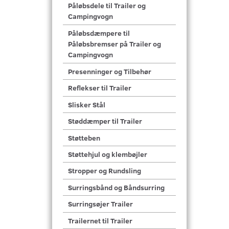
Påløbsdele til Trailer og
Campingvogn
Påløbsdæmpere til
Påløbsbremser på Trailer og
Campingvogn
Presenninger og Tilbehør
Reflekser til Trailer
Slisker Stål
Støddæmper til Trailer
Støtteben
Støttehjul og klembøjler
Stropper og Rundsling
Surringsbånd og Båndsurring
Surringsøjer Trailer
Trailernet til Trailer