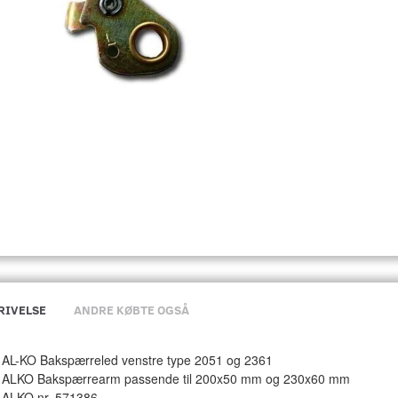
RIVELSE
ANDRE KØBTE OGSÅ
AL-KO Bakspærreled venstre type 2051 og 2361
ALKO Bakspærrearm passende til
200x50 mm og 230x60 mm
ALKO nr. 571386