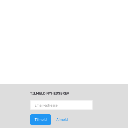
TILMELD NYHEDSBREV
Email-
adresse
Tilmeld
Afmeld