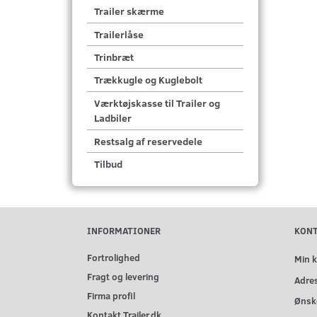
Trailer skærme
Trailerlåse
Trinbræt
Trækkugle og Kuglebolt
Værktøjskasse til Trailer og
Ladbiler
Restsalg af reservedele
Tilbud
INFORMATIONER
KON
Fortrolighed
Min 
Fragt og levering
Adre
Firma profil
Ønske
Kontakt Trailer.dk