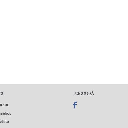
TO
FIND OS PÅ
konto
ssebog
liste