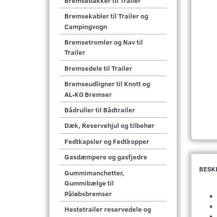
Bremsebakker til Trailer
Bremsekabler til Trailer og
Campingvogn
Bremsetromler og Nav til
Trailer
Bremsedele til Trailer
Bremseudligner til Knott og
AL-KO Bremser
Bådruller til Bådtrailer
Dæk, Reservehjul og tilbehør
Fedtkapsler og Fedtkopper
Gasdæmpere og gasfjedre
BESK
Gummimanchetter,
Gummibælge til
Påløbsbremser
Hestetrailer reservedele og