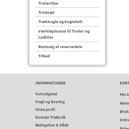
Trailerlåse
Trinbræt
Trækkugle og Kuglebolt
Værktøjskasse til Trailer og
Ladbiler
Restsalg af reservedele
Tilbud
INFORMATIONER
KON
Fortrolighed
Min 
Fragt og levering
Adre
Firma profil
Ønske
Kontakt Trailer.dk
Ordre
Betingelser & Vilkår
Nyhe