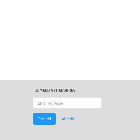
TILMELD NYHEDSBREV
Email-
adresse
Tilmeld
Afmeld