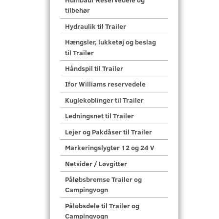
tilbehør
Hydraulik til Trailer
Hængsler, lukketøj og beslag
til Trailer
Håndspil til Trailer
Ifor Williams reservedele
Kuglekoblinger til Trailer
Ledningsnet til Trailer
Lejer og Pakdåser til Trailer
Markeringslygter 12 og 24 V
Netsider / Løvgitter
Påløbsbremse Trailer og
Campingvogn
Påløbsdele til Trailer og
Campingvogn