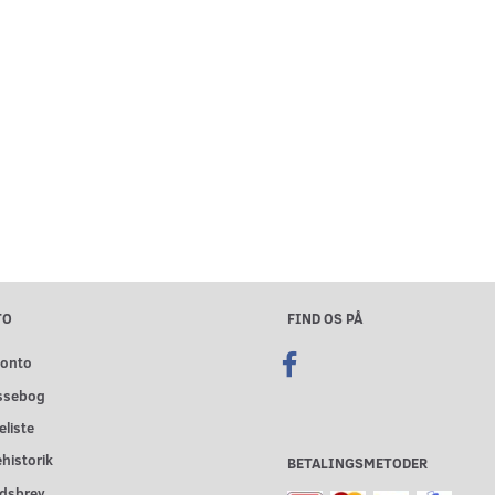
TO
FIND OS PÅ
konto
ssebog
liste
historik
BETALINGSMETODER
dsbrev