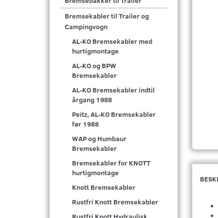
Bremsebakker til Trailer
Bremsekabler til Trailer og
Campingvogn
AL-KO Bremsekabler med
hurtigmontage
AL-KO og BPW
Bremsekabler
AL-KO Bremsekabler indtil
årgang 1988
Peitz, AL-KO Bremsekabler
før 1988
WAP og Humbaur
Bremsekabler
Bremsekabler for KNOTT
hurtigmontage
BESK
Knott Bremsekabler
Rustfri Knott Bremsekabler
Rustfri Knott Hydraulisk