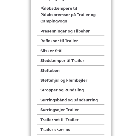
Påløbsdæmpere til
Påløbsbremser på Trailer og
Campingvogn
Presenninger og Tilbehør
Reflekser til Trailer
Slisker Stål
Støddæmper til Trailer
Støtteben
Støttehjul og klembøjler
Stropper og Rundsling
Surringsbånd og Båndsurring
Surringsøjer Trailer
Trailernet til Trailer
Trailer skærme