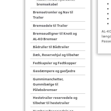
bremsekabel
Bremsetromler og Nav til
Trailer
Bremsedele til Trailer
AL-KO
Bremseudligner til Knott og
længd
AL-KO Bremser
Passe
Bådruller til Bådtrailer
Dæk, Reservehjul og tilbehør
Fedtkapsler og Fedtkopper
Gasdæmpere og gasfjedre
Gummimanchetter,
Gummibælge til
Påløbsbremser
Hestetrailer reservedele og
tilbehør til hestetrailer
Humbaur Reservedele og