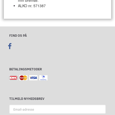
mm bremse.
ALKO nr. 571387
FIND OS PÅ
BETALINGSMETODER
TILMELD NYHEDSBREV
Email-
adresse