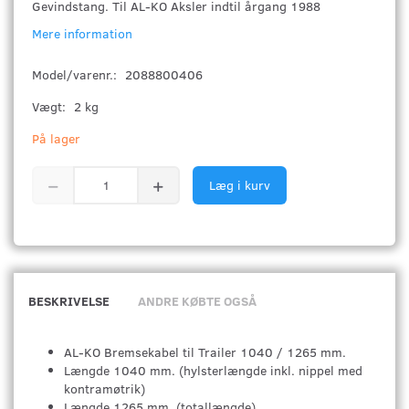
Gevindstang. Til AL-KO Aksler indtil årgang 1988
Mere information
Model/varenr.:
2088800406
Vægt:
2 kg
På lager
Læg i kurv
BESKRIVELSE
ANDRE KØBTE OGSÅ
AL-KO Bremsekabel til Trailer 1040 / 1265 mm.
Længde 1040 mm. (hylsterlængde inkl. nippel med
kontramøtrik)
Længde 1265 mm. (totallængde)