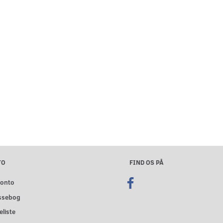
TO
FIND OS PÅ
konto
ssebog
liste