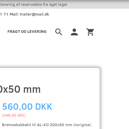
levering af reservedele fra eget lager
51 71 Mail: trailer@mail.dk
FRAGT OG LEVERING
00x50 mm
560,00 DKK
(
448,00 DKK
)
Bremsebakkekit til AL-KO 200x50 mm Uoriginal,