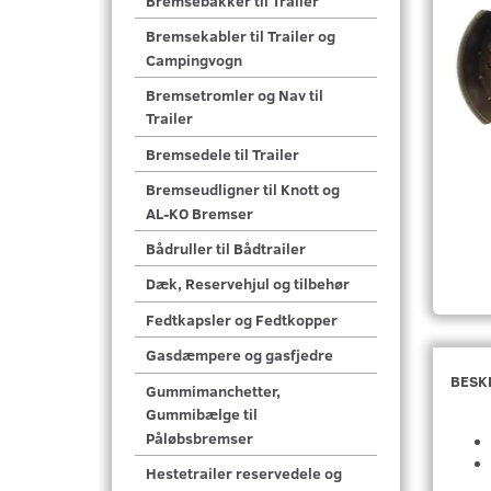
Bremsebakker til Trailer
Bremsekabler til Trailer og
Campingvogn
Bremsetromler og Nav til
Trailer
Bremsedele til Trailer
Bremseudligner til Knott og
AL-KO Bremser
Bådruller til Bådtrailer
Dæk, Reservehjul og tilbehør
Fedtkapsler og Fedtkopper
Gasdæmpere og gasfjedre
BESK
Gummimanchetter,
Gummibælge til
Påløbsbremser
Hestetrailer reservedele og