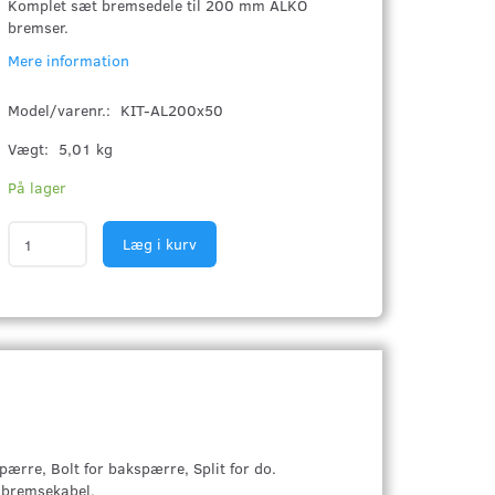
Komplet sæt bremsedele til 200 mm ALKO
bremser.
Mere information
Model/varenr.:
KIT-AL200x50
Vægt:
5,01 kg
På lager
Læg i kurv
pærre, Bolt for bakspærre, Split for do.
r bremsekabel.