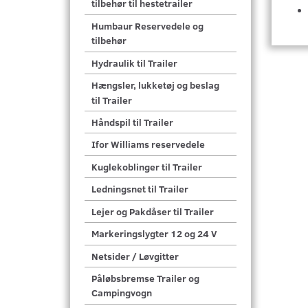
tilbehør til hestetrailer
Humbaur Reservedele og
tilbehør
Hydraulik til Trailer
Hængsler, lukketøj og beslag
til Trailer
Håndspil til Trailer
Ifor Williams reservedele
Kuglekoblinger til Trailer
Ledningsnet til Trailer
Lejer og Pakdåser til Trailer
Markeringslygter 12 og 24 V
Netsider / Løvgitter
Påløbsbremse Trailer og
Campingvogn