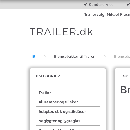
Kundeservice
Trailersalg: Mikael Flas
TRAILER.dk
Bremsebakker til Trailer
Bremseba
Fra:
KATEGORIER
B
Trailer
Aluramper og Slisker
Adapter, stik og stikdåser
Baglygter og lygteglas