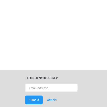
TILMELD NYHEDSBREV
Email-
adresse
Tilmeld
Afmeld