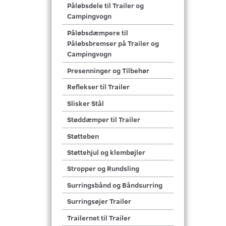
Påløbsdele til Trailer og
Campingvogn
Påløbsdæmpere til
Påløbsbremser på Trailer og
Campingvogn
Presenninger og Tilbehør
Reflekser til Trailer
Slisker Stål
Støddæmper til Trailer
Støtteben
Støttehjul og klembøjler
Stropper og Rundsling
Surringsbånd og Båndsurring
Surringsøjer Trailer
Trailernet til Trailer