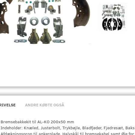
RIVELSE
ANDRE KØBTE OGSÅ
Bremsebakkekit til AL-KO 200x50 mm
Indeholder: Knæled, Justerbolt, Trykbøjle, Bladfjeder, Fjedresæt, Baks
Afdækningsprop til ankerplade, Halvskål til bremsekabel samt Øje fo