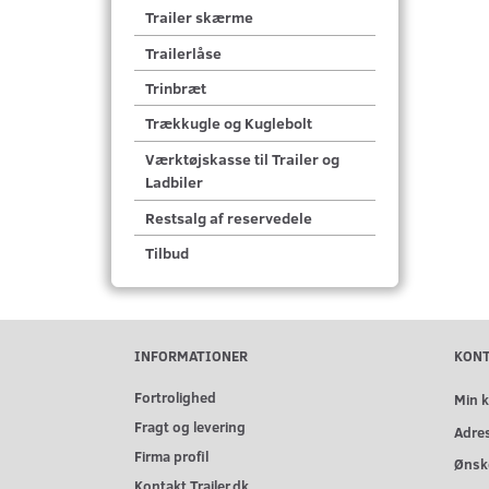
Trailer skærme
Trailerlåse
Trinbræt
Trækkugle og Kuglebolt
Værktøjskasse til Trailer og
Ladbiler
Restsalg af reservedele
Tilbud
INFORMATIONER
KON
Fortrolighed
Min 
Fragt og levering
Adre
Firma profil
Ønske
Kontakt Trailer.dk