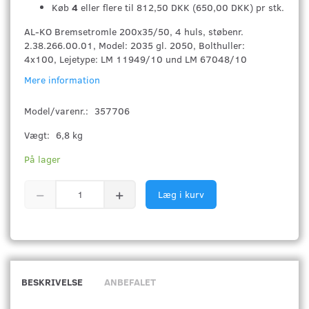
Køb
4
eller flere til
812,50 DKK
(
650,00 DKK
)
pr stk.
AL-KO Bremsetromle 200x35/50, 4 huls, støbenr.
2.38.266.00.01, Model: 2035 gl. 2050, Bolthuller:
4x100, Lejetype: LM 11949/10 und LM 67048/10
Mere information
Model/varenr.:
357706
Vægt:
6,8 kg
På lager
Læg i kurv
BESKRIVELSE
ANBEFALET