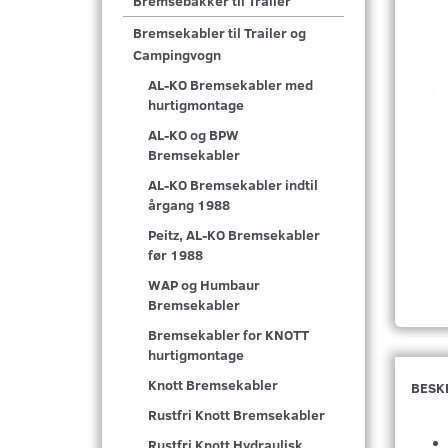
Bremsebakker til Trailer
Bremsekabler til Trailer og
Campingvogn
AL-KO Bremsekabler med
hurtigmontage
AL-KO og BPW
Bremsekabler
AL-KO Bremsekabler indtil
årgang 1988
Peitz, AL-KO Bremsekabler
før 1988
WAP og Humbaur
Bremsekabler
Bremsekabler for KNOTT
hurtigmontage
Knott Bremsekabler
BESK
Rustfri Knott Bremsekabler
Rustfri Knott Hydraulisk