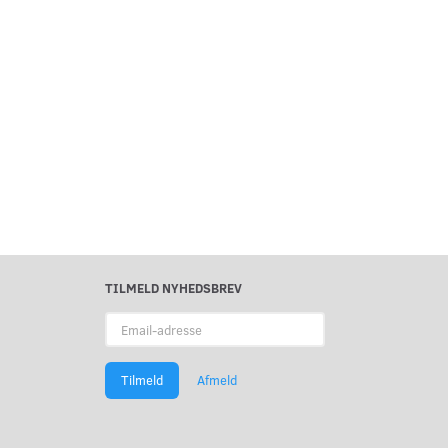
TILMELD NYHEDSBREV
Email-
adresse
Tilmeld
Afmeld