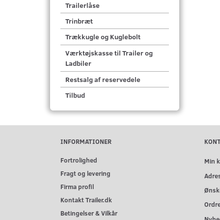
Trailerlåse
Trinbræt
Trækkugle og Kuglebolt
Værktøjskasse til Trailer og
Ladbiler
Restsalg af reservedele
Tilbud
INFORMATIONER
KON
Fortrolighed
Min 
Fragt og levering
Adre
Firma profil
Ønske
Kontakt Trailer.dk
Ordre
Betingelser & Vilkår
Nyhe