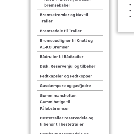
bremsekabel
Bremsetromler og Nav til
Trailer
Bremsedele til Trailer
Bremseudligner til Knott og
AL-KO Bremser
Bådruller til Bådtrailer
Dæk, Reservehjul og tilbehør
Fedtkapsler og Fedtkopper
Gasdæmpere og gasfjedre
Gummimanchetter,
Gummibælge til
Påløbsbremser
Hestetrailer reservedele og
tilbehør til hestetrailer
Humbaur Reservedele og