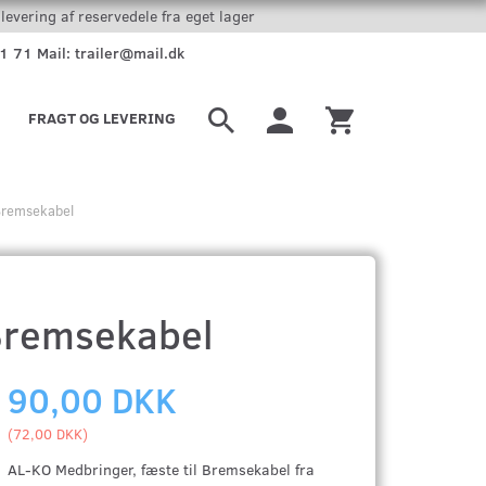
levering af reservedele fra eget lager
51 71 Mail: trailer@mail.dk
FRAGT OG LEVERING
 Bremsekabel
 Bremsekabel
90,00 DKK
(
72,00 DKK
)
AL-KO Medbringer, fæste til Bremsekabel fra