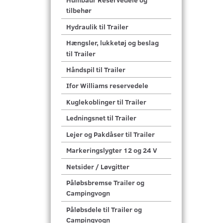
tilbehør
Hydraulik til Trailer
Hængsler, lukketøj og beslag
til Trailer
Håndspil til Trailer
Ifor Williams reservedele
Kuglekoblinger til Trailer
Ledningsnet til Trailer
Lejer og Pakdåser til Trailer
Markeringslygter 12 og 24 V
Netsider / Løvgitter
Påløbsbremse Trailer og
Campingvogn
Påløbsdele til Trailer og
Campingvogn