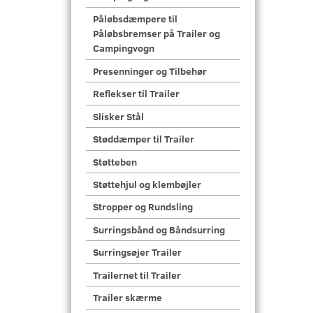
Påløbsdæmpere til
Påløbsbremser på Trailer og
Campingvogn
Presenninger og Tilbehør
Reflekser til Trailer
Slisker Stål
Støddæmper til Trailer
Støtteben
Støttehjul og klembøjler
Stropper og Rundsling
Surringsbånd og Båndsurring
Surringsøjer Trailer
Trailernet til Trailer
Trailer skærme