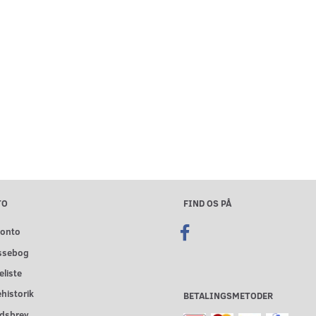
TO
FIND OS PÅ
konto
ssebog
liste
historik
BETALINGSMETODER
dsbrev