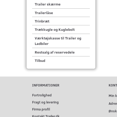
Trailer skærme
Trailerlåse
Trinbræt
Trækkugle og Kuglebolt
Værktøjskasse til Trailer og
Ladbiler
Restsalg af reservedele
Tilbud
INFORMATIONER
KON
Fortrolighed
Min 
Fragt og levering
Adre
Firma profil
Ønske
Kontakt Trailer.dk