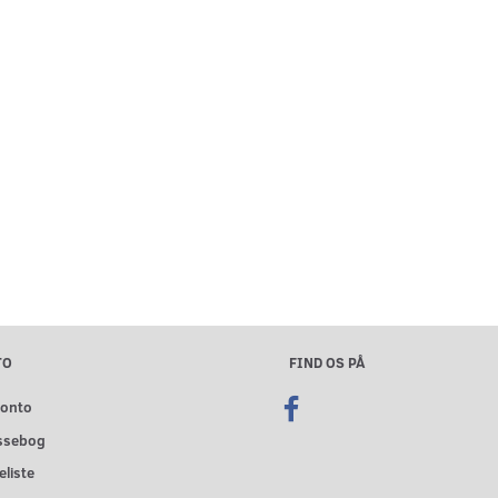
TO
FIND OS PÅ
konto
ssebog
liste