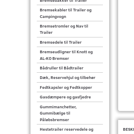
Bremsebakker til Trailer
Bremsekabler til Trailer og
Campingvogn
Bremsetromler og Nav til
Trailer
Bremsedele til Trailer
Bremseudligner til Knott og
AL-KO Bremser
Bådruller til Bådtrailer
Dæk, Reservehjul og tilbehør
Fedtkapsler og Fedtkopper
Gasdæmpere og gasfjedre
Gummimanchetter,
Gummibælge til
Påløbsbremser
BESK
Hestetrailer reservedele og