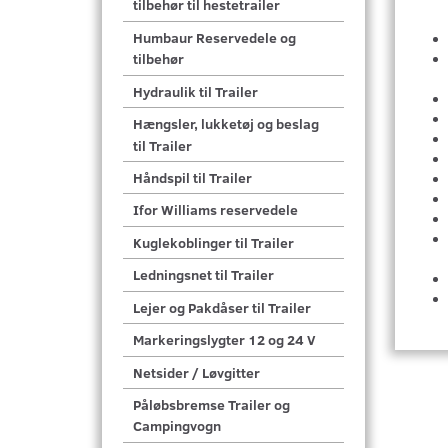
tilbehør til hestetrailer
Humbaur Reservedele og
tilbehør
Hydraulik til Trailer
Hængsler, lukketøj og beslag
til Trailer
Håndspil til Trailer
Ifor Williams reservedele
Kuglekoblinger til Trailer
Ledningsnet til Trailer
Lejer og Pakdåser til Trailer
Markeringslygter 12 og 24 V
Netsider / Løvgitter
Påløbsbremse Trailer og
Campingvogn