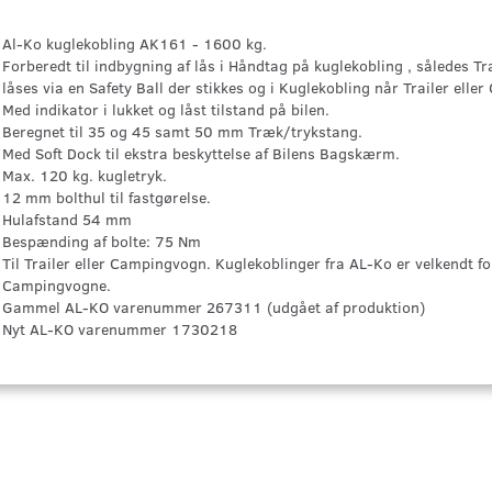
Al-Ko kuglekobling AK161 - 1600 kg.
Forberedt til indbygning af lås i Håndtag på kuglekobling , således 
låses via en Safety Ball der stikkes og i Kuglekobling når Trailer elle
Med indikator i lukket og låst tilstand på bilen.
Beregnet til 35 og 45 samt 50 mm Træk/trykstang.
Med Soft Dock til ekstra beskyttelse af Bilens Bagskærm.
Max. 120 kg. kugletryk.
12 mm bolthul til fastgørelse.
Hulafstand 54 mm
Bespænding af bolte: 75 Nm
Til Trailer eller Campingvogn. Kuglekoblinger fra AL-Ko er velkendt for
Campingvogne.
Gammel AL-KO varenummer 267311 (udgået af produktion)
Nyt AL-KO varenummer 1730218