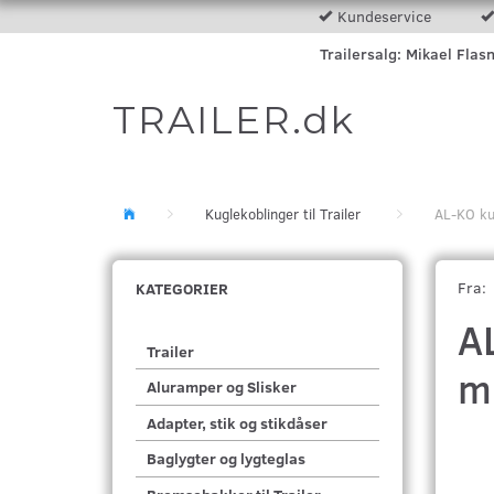
Kundeservice
Trailersalg: Mikael Flas
TRAILER.dk
Kuglekoblinger til Trailer
AL-KO k
Fra:
KATEGORIER
A
Trailer
m
Aluramper og Slisker
Adapter, stik og stikdåser
Baglygter og lygteglas