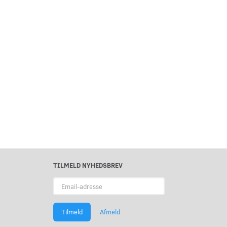
TILMELD NYHEDSBREV
Email-
adresse
Tilmeld
Afmeld