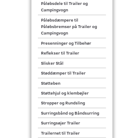
Påløbsdele til Trailer og
Campingvogn
Påløbsdæmpere til
Påløbsbremser på Trailer og
Campingvogn
Presenninger og Tilbehør
Reflekser til Trailer
Slisker Stål
Støddæmper til Trailer
Støtteben
Støttehjul og klembøjler
Stropper og Rundsling
Surringsbånd og Båndsurring
Surringsøjer Trailer
Trailernet til Trailer