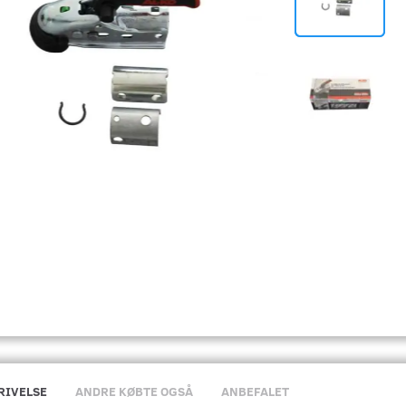
RIVELSE
ANDRE KØBTE OGSÅ
ANBEFALET