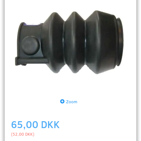
Zoom
65,00 DKK
(
52,00 DKK
)