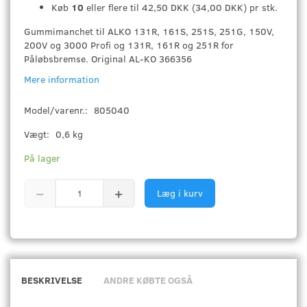
Køb
10
eller flere til
42,50 DKK
(
34,00 DKK
)
pr stk.
Gummimanchet til ALKO 131R, 161S, 251S, 251G, 150V,
200V og 3000 Profi og 131R, 161R og 251R for
Påløbsbremse. Original AL-KO 366356
Mere information
Model/varenr.:
805040
Vægt:
0,6 kg
På lager
Læg i kurv
BESKRIVELSE
ANDRE KØBTE OGSÅ