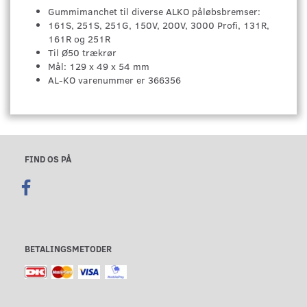
Gummimanchet til diverse ALKO påløbsbremser:
161S, 251S, 251G, 150V, 200V, 3000 Profi, 131R,
161R og 251R
Til Ø50 trækrør
Mål: 129 x 49 x 54 mm
AL-KO varenummer er 366356
FIND OS PÅ
BETALINGSMETODER