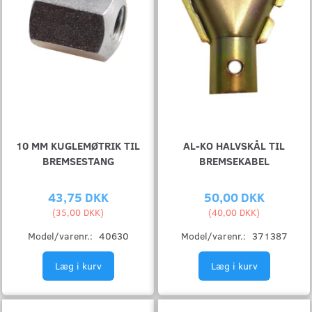
10 MM KUGLEMØTRIK TIL
AL-KO HALVSKÅL TIL
BREMSESTANG
BREMSEKABEL
43,75 DKK
50,00 DKK
(
35,00 DKK
)
(
40,00 DKK
)
Model/varenr.:
40630
Model/varenr.:
371387
Læg i kurv
Læg i kurv