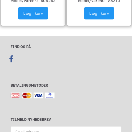
Model/varenr.:
604262
Model/varenr.:
86213
Læg i kurv
Læg i kurv
FIND OS PÅ
BETALINGSMETODER
TILMELD NYHEDSBREV
Email-