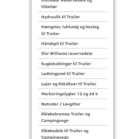
tilbehør
Hydraulik til Trailer
Hængsler, lukketøj og beslag
til Trailer
Håndspil til Trailer
Ifor Williams reservedele
Kuglekoblinger til Trailer
Ledningsnet til Trailer
Lejer og Pakdåser til Trailer
Markeringslygter 12 og 24 V
Netsider / Løvgitter
Påløbsbremse Trailer og
Campingvogn
Påløbsdele til Trailer og
Campingvogn