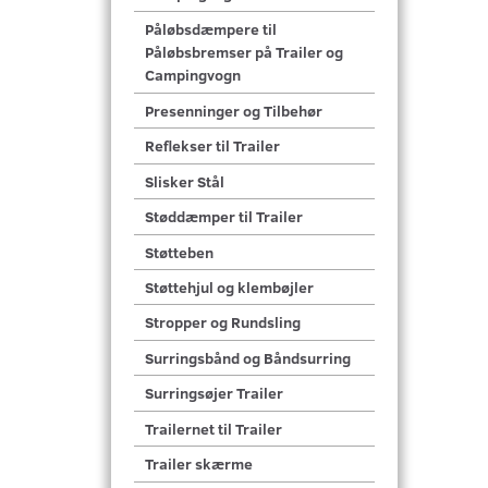
Påløbsdæmpere til
Påløbsbremser på Trailer og
Campingvogn
Presenninger og Tilbehør
Reflekser til Trailer
Slisker Stål
Støddæmper til Trailer
Støtteben
Støttehjul og klembøjler
Stropper og Rundsling
Surringsbånd og Båndsurring
Surringsøjer Trailer
Trailernet til Trailer
Trailer skærme