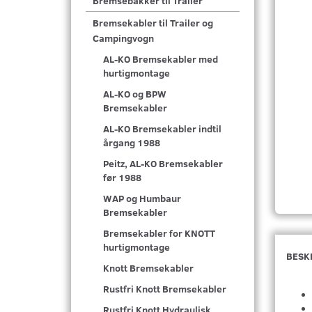
Bremsebakker til Trailer
Bremsekabler til Trailer og
Campingvogn
AL-KO Bremsekabler med
hurtigmontage
AL-KO og BPW
Bremsekabler
AL-KO Bremsekabler indtil
årgang 1988
Peitz, AL-KO Bremsekabler
før 1988
WAP og Humbaur
Bremsekabler
Bremsekabler for KNOTT
hurtigmontage
BESK
Knott Bremsekabler
Rustfri Knott Bremsekabler
Rustfri Knott Hydraulisk