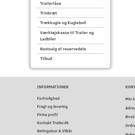
Trailerlåse
Trinbræt
Trækkugle og Kuglebolt
Værktøjskasse til Trailer og
Ladbiler
Restsalg af reservedele
Tilbud
INFORMATIONER
KON
Fortrolighed
Min 
Fragt og levering
Adre
Firma profil
Ønske
Kontakt Trailer.dk
Ordre
Betingelser & Vilkår
Nyhe