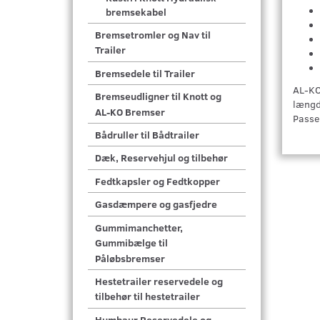
bremsekabel
Bremsetromler og Nav til
Trailer
Bremsedele til Trailer
AL-KO
Bremseudligner til Knott og
længd
AL-KO Bremser
Passe
Bådruller til Bådtrailer
Dæk, Reservehjul og tilbehør
Fedtkapsler og Fedtkopper
Gasdæmpere og gasfjedre
Gummimanchetter,
Gummibælge til
Påløbsbremser
Hestetrailer reservedele og
tilbehør til hestetrailer
Humbaur Reservedele og