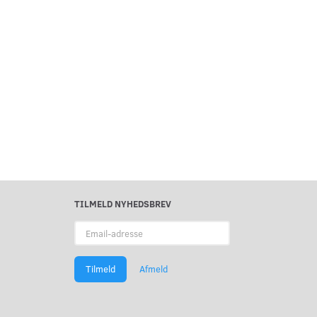
TILMELD NYHEDSBREV
Email-
adresse
Tilmeld
Afmeld