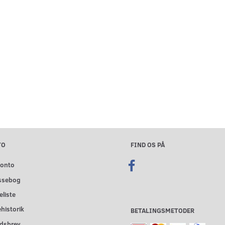
TO
FIND OS PÅ
konto
ssebog
liste
historik
BETALINGSMETODER
dsbrev