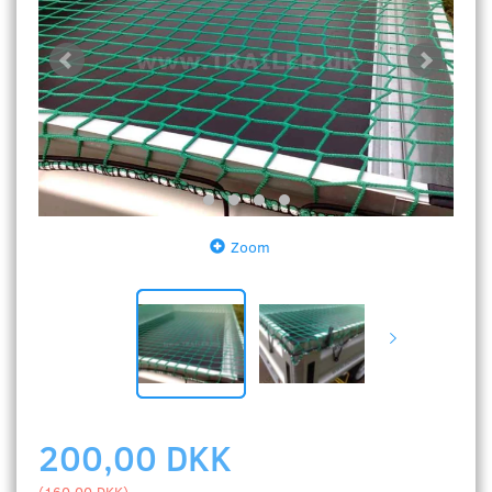
Zoom
200,00 DKK
(
160,00 DKK
)