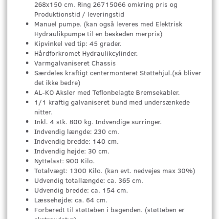
268x150 cm. Ring 26715066 omkring pris og
Produktionstid / leveringstid
Manuel pumpe. (kan også leveres med Elektrisk
Hydraulikpumpe til en beskeden merpris)
Kipvinkel ved tip: 45 grader.
Hårdforkromet Hydraulikcylinder.
Varmgalvaniseret Chassis
Særdeles kraftigt centermonteret Støttehjul.(så bliver
det ikke bedre)
AL-KO Aksler med Teflonbelagte Bremsekabler.
1/1 kraftig galvaniseret bund med undersænkede
nitter.
Inkl. 4 stk. 800 kg. Indvendige surringer.
Indvendig længde: 230 cm.
Indvendig bredde: 140 cm.
Indvendig højde: 30 cm.
Nyttelast: 900 Kilo.
Totalvægt: 1300 Kilo. (kan evt. nedvejes max 30%)
Udvendig totallængde: ca. 365 cm.
Udvendig bredde: ca. 154 cm.
Læssehøjde: ca. 64 cm.
Forberedt til støtteben i bagenden. (støtteben er