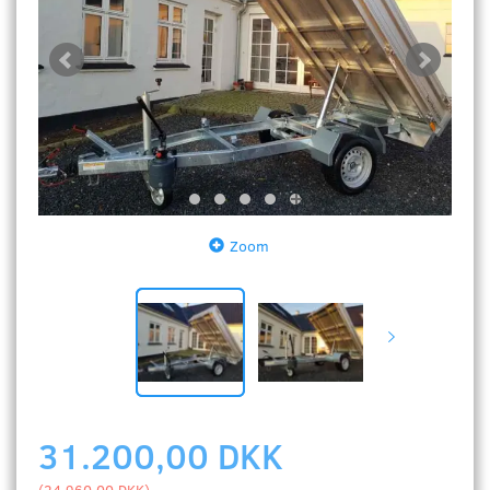
Zoom
31.200,00 DKK
(
24.960,00 DKK
)