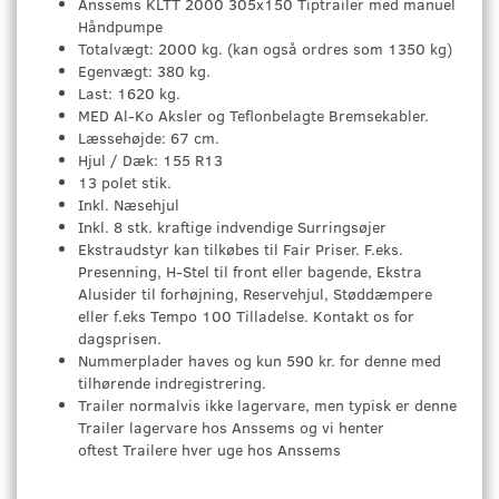
Anssems KLTT 2000 305x150 Tiptrailer med manuel
Håndpumpe
Totalvægt: 2000 kg. (kan også ordres som 1350 kg)
Egenvægt: 380 kg.
Last: 1620 kg.
MED Al-Ko Aksler og Teflonbelagte Bremsekabler.
Læssehøjde: 67 cm.
Hjul / Dæk: 155 R13
13 polet stik.
Inkl. Næsehjul
Inkl. 8 stk. kraftige indvendige Surringsøjer
Ekstraudstyr kan tilkøbes til Fair Priser. F.eks.
Presenning, H-Stel til front eller bagende, Ekstra
Alusider til forhøjning, Reservehjul, Støddæmpere
eller f.eks Tempo 100 Tilladelse. Kontakt os for
dagsprisen.
Nummerplader haves og kun 590 kr. for denne med
tilhørende indregistrering.
Trailer normalvis ikke lagervare, men typisk er denne
Trailer lagervare hos Anssems og vi henter
oftest Trailere hver uge hos Anssems