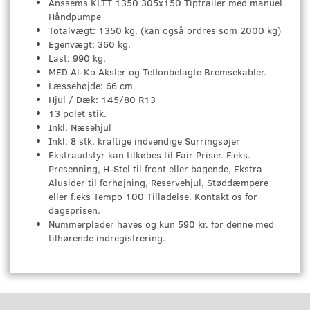
Anssems KLTT 1350 305x150 Tiptrailer med manuel
Håndpumpe
Totalvægt: 1350 kg. (kan også ordres som 2000 kg)
Egenvægt: 360 kg.
Last: 990 kg.
MED Al-Ko Aksler og Teflonbelagte Bremsekabler.
Læssehøjde: 66 cm.
Hjul / Dæk: 145/80 R13
13 polet stik.
Inkl. Næsehjul
Inkl. 8 stk. kraftige indvendige Surringsøjer
Ekstraudstyr kan tilkøbes til Fair Priser. F.eks.
Presenning, H-Stel til front eller bagende, Ekstra
Alusider til forhøjning, Reservehjul, Støddæmpere
eller f.eks Tempo 100 Tilladelse. Kontakt os for
dagsprisen.
Nummerplader haves og kun 590 kr. for denne med
tilhørende indregistrering.