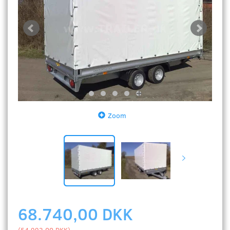
Zoom
68.740,00 DKK
(
54.992,00 DKK
)