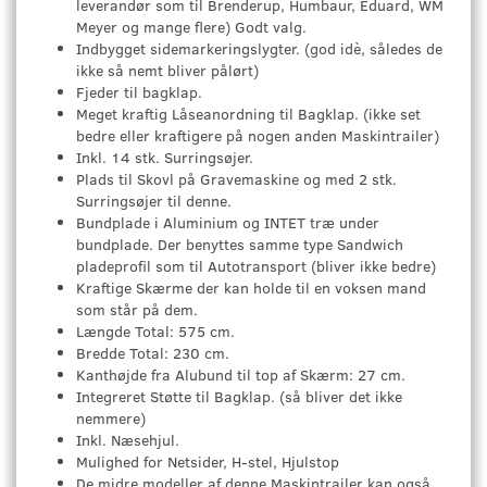
leverandør som til Brenderup, Humbaur, Eduard, WM
Meyer og mange flere) Godt valg.
Indbygget sidemarkeringslygter. (god idè, således de
ikke så nemt bliver pålørt)
Fjeder til bagklap.
Meget kraftig Låseanordning til Bagklap. (ikke set
bedre eller kraftigere på nogen anden Maskintrailer)
Inkl. 14 stk. Surringsøjer.
Plads til Skovl på Gravemaskine og med 2 stk.
Surringsøjer til denne.
Bundplade i Aluminium og INTET træ under
bundplade. Der benyttes samme type Sandwich
pladeprofil som til Autotransport (bliver ikke bedre)
Kraftige Skærme der kan holde til en voksen mand
som står på dem.
Længde Total: 575 cm.
Bredde Total: 230 cm.
Kanthøjde fra Alubund til top af Skærm: 27 cm.
Integreret Støtte til Bagklap. (så bliver det ikke
nemmere)
Inkl. Næsehjul.
Mulighed for Netsider, H-stel, Hjulstop
De midre modeller af denne Maskintrailer kan også