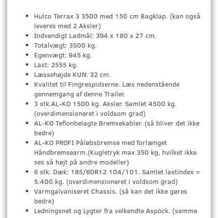
Hulco Terrax 3 3500 med 150 cm Bagklap. (kan også
leveres med 2 Aksler)
Indvendigt Ladmål: 394 x 180 x 27 cm.
Totalvægt: 3500 kg.
Egenvægt: 945 kg.
Last: 2555 kg.
Læssehøjde KUN: 32 cm.
Kvalitet til Fingrespidserne. Læs nedenstående
gennemgang af denne Trailer.
3 stk.AL-KO 1500 kg. Aksler. Samlet 4500 kg.
(overdimensioneret i voldsom grad)
AL-KO Teflonbelagte Bremsekabler. (så bliver det ikke
bedre)
AL-KO PROFI Påløbsbremse med forlænget
Håndbremsearm.(Kugletryk max 350 kg, hvilket ikke
ses så højt på andre modeller)
6 stk. Dæk: 185/60R12 104/101. Samlet lastindex =
5.400 kg. (overdimensioneret i voldsom grad)
Varmgalvaniseret Chassis. (så kan det ikke gøres
bedre)
Ledningsnet og Lygter fra velkendte Aspöck. (samme