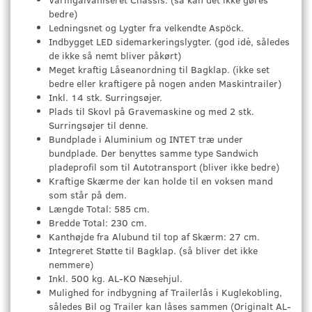
bedre)
Ledningsnet og Lygter fra velkendte Aspöck.
Indbygget LED sidemarkeringslygter. (god idè, således
de ikke så nemt bliver påkørt)
Meget kraftig Låseanordning til Bagklap. (ikke set
bedre eller kraftigere på nogen anden Maskintrailer)
Inkl. 14 stk. Surringsøjer.
Plads til Skovl på Gravemaskine og med 2 stk.
Surringsøjer til denne.
Bundplade i Aluminium og INTET træ under
bundplade. Der benyttes samme type Sandwich
pladeprofil som til Autotransport (bliver ikke bedre)
Kraftige Skærme der kan holde til en voksen mand
som står på dem.
Længde Total: 585 cm.
Bredde Total: 230 cm.
Kanthøjde fra Alubund til top af Skærm: 27 cm.
Integreret Støtte til Bagklap. (så bliver det ikke
nemmere)
Inkl. 500 kg. AL-KO Næsehjul.
Mulighed for indbygning af Trailerlås i Kuglekobling,
således Bil og Trailer kan låses sammen (Originalt AL-