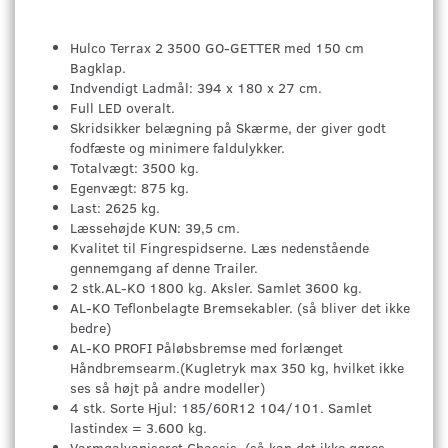
Hulco Terrax 2 3500 GO-GETTER med 150 cm
Bagklap.
Indvendigt Ladmål: 394 x 180 x 27 cm.
Full LED overalt.
Skridsikker belægning på Skærme, der giver godt
fodfæste og minimere faldulykker.
Totalvægt: 3500 kg.
Egenvægt: 875 kg.
Last: 2625 kg.
Læssehøjde KUN: 39,5 cm.
Kvalitet til Fingrespidserne. Læs nedenstående
gennemgang af denne Trailer.
2 stk.AL-KO 1800 kg. Aksler. Samlet 3600 kg.
AL-KO Teflonbelagte Bremsekabler. (så bliver det ikke
bedre)
AL-KO PROFI Påløbsbremse med forlænget
Håndbremsearm.(Kugletryk max 350 kg, hvilket ikke
ses så højt på andre modeller)
4 stk. Sorte Hjul: 185/60R12 104/101. Samlet
lastindex = 3.600 kg.
Varmgalvaniseret Chassis. (så kan det ikke gøres