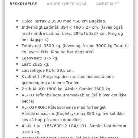
BESKRIVELSE
ANDRE KØBTE OGSÅ
ANBEFALET
Hulco Terrax 2 3500 med 150 cm Bagklap.
Indvendigt Ladmål: 394 x 180 x 27 cm. (laves også
med mindre Ladmål f.eks. 294x150x27 cm. Ring og
hør dagspris)
Totalvægt: 3500 kg. (laves også som 3000 kg Total til
en lavere Pris. Ring og hør dagspris)
Egenvægt: 875 kg.
Last: 2625 kg.
Læssehøjde KUN: 39,5 cm.
Kvalitet til Fingrespidserne. Læs nedenstående
gennemgang af denne Trailer.
2 stk.AL-KO 1800 kg. Aksler. Samlet 3600 kg.
AL-KO Teflonbelagte Bremsekabler. (så bliver det ikke
bedre)
AL-KO PROFI Påløbsbremse med forlænget
Håndbremsearm.(Kugletryk max 350 kg, hvilket ikke
ses så højt på andre modeller)
4 stk. Hjul: 185/60R12 104/101. Samlet lastindex =
3.600 kg.
Varmgalvaniseret Chassis. (så kan det ikke gøres