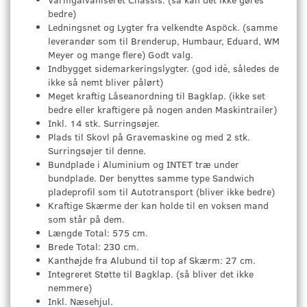
bedre)
Ledningsnet og Lygter fra velkendte Aspöck. (samme
leverandør som til Brenderup, Humbaur, Eduard, WM
Meyer og mange flere) Godt valg.
Indbygget sidemarkeringslygter. (god idè, således de
ikke så nemt bliver pålørt)
Meget kraftig Låseanordning til Bagklap. (ikke set
bedre eller kraftigere på nogen anden Maskintrailer)
Inkl. 14 stk. Surringsøjer.
Plads til Skovl på Gravemaskine og med 2 stk.
Surringsøjer til denne.
Bundplade i Aluminium og INTET træ under
bundplade. Der benyttes samme type Sandwich
pladeprofil som til Autotransport (bliver ikke bedre)
Kraftige Skærme der kan holde til en voksen mand
som står på dem.
Længde Total: 575 cm.
Brede Total: 230 cm.
Kanthøjde fra Alubund til top af Skærm: 27 cm.
Integreret Støtte til Bagklap. (så bliver det ikke
nemmere)
Inkl. Næsehjul.