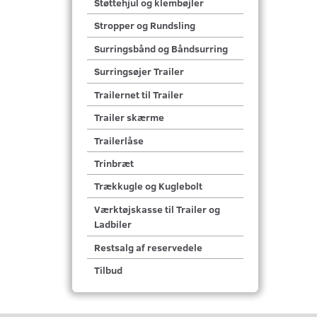
Støttehjul og klembøjler
Stropper og Rundsling
Surringsbånd og Båndsurring
Surringsøjer Trailer
Trailernet til Trailer
Trailer skærme
Trailerlåse
Trinbræt
Trækkugle og Kuglebolt
Værktøjskasse til Trailer og
Ladbiler
Restsalg af reservedele
Tilbud