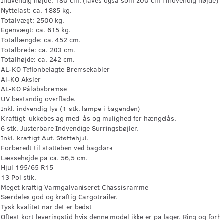
Indvendig højde: 180 cm. (laves også som 200 cm i indvendig højde)
Nyttelast: ca. 1885 kg.
Totalvægt: 2500 kg.
Egenvægt: ca. 615 kg.
Totallængde: ca. 452 cm.
Totalbrede: ca. 203 cm.
Totalhøjde: ca. 242 cm.
AL-KO Teflonbelagte Bremsekabler
Al-KO Aksler
AL-KO Påløbsbremse
UV bestandig overflade.
Inkl. indvendig lys (1 stk. lampe i bagenden)
Kraftigt lukkebeslag med lås og mulighed for hængelås.
6 stk. Justerbare Indvendige Surringsbøjler.
Inkl. kraftigt Aut. Støttehjul.
Forberedt til støtteben ved bagdøre
Læssehøjde på ca. 56,5 cm.
Hjul 195/65 R15
13 Pol stik.
Meget kraftig Varmgalvaniseret Chassisramme
Særdeles god og kraftig Cargotrailer.
Tysk kvalitet når det er bedst
Oftest kort leveringstid hvis denne model ikke er på lager. Ring og for