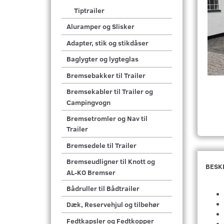
Tiptrailer
Aluramper og Slisker
Adapter, stik og stikdåser
Baglygter og lygteglas
Bremsebakker til Trailer
Bremsekabler til Trailer og
Campingvogn
Bremsetromler og Nav til
Trailer
Bremsedele til Trailer
Bremseudligner til Knott og
BESK
AL-KO Bremser
Bådruller til Bådtrailer
Dæk, Reservehjul og tilbehør
Fedtkapsler og Fedtkopper