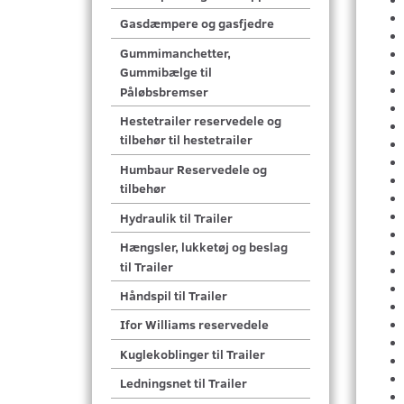
Gasdæmpere og gasfjedre
Gummimanchetter,
Gummibælge til
Påløbsbremser
Hestetrailer reservedele og
tilbehør til hestetrailer
Humbaur Reservedele og
tilbehør
Hydraulik til Trailer
Hængsler, lukketøj og beslag
til Trailer
Håndspil til Trailer
Ifor Williams reservedele
Kuglekoblinger til Trailer
Ledningsnet til Trailer