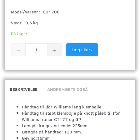
Model/varenr.:
C01706
Vægt:
0,6 kg
På lager
Læg i kurv
BESKRIVELSE
ANDRE KØBTE OGSÅ
Håndtag til Ifor Williams lang klembøjle
Håndtag til støbt klembøjle på knott påløb til Ifor
Williams trailer CT177 og GP
Længde fra gevind-ende: 225mm
Længde på håndtag: 120 mm.
Gevind:16mm