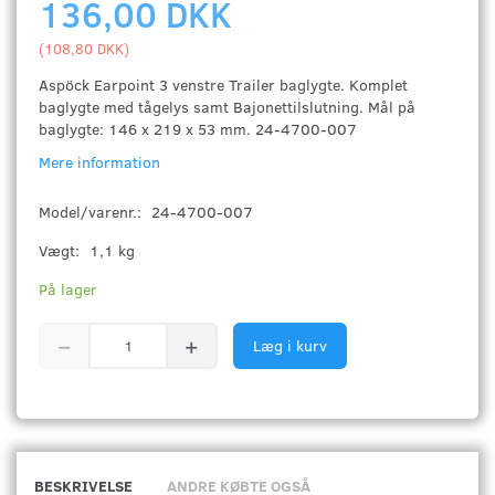
136,00 DKK
(
108,80 DKK
)
Aspöck Earpoint 3 venstre Trailer baglygte. Komplet
baglygte med tågelys samt Bajonettilslutning. Mål på
baglygte: 146 x 219 x 53 mm. 24-4700-007
Mere information
Model/varenr.:
24-4700-007
Vægt:
1,1 kg
På lager
Læg i kurv
BESKRIVELSE
ANDRE KØBTE OGSÅ