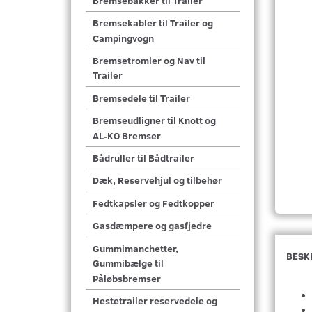
Bremsebakker til Trailer
Bremsekabler til Trailer og
Campingvogn
Bremsetromler og Nav til
Trailer
Bremsedele til Trailer
Bremseudligner til Knott og
AL-KO Bremser
Bådruller til Bådtrailer
Dæk, Reservehjul og tilbehør
Fedtkapsler og Fedtkopper
Gasdæmpere og gasfjedre
Gummimanchetter,
BESK
Gummibælge til
Påløbsbremser
Hestetrailer reservedele og