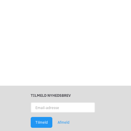
TILMELD NYHEDSBREV
Email-
adresse
Tilmeld
Afmeld