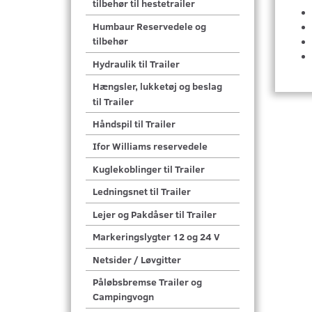
tilbehør til hestetrailer
Humbaur Reservedele og
tilbehør
Hydraulik til Trailer
Hængsler, lukketøj og beslag
til Trailer
Håndspil til Trailer
Ifor Williams reservedele
Kuglekoblinger til Trailer
Ledningsnet til Trailer
Lejer og Pakdåser til Trailer
Markeringslygter 12 og 24 V
Netsider / Løvgitter
Påløbsbremse Trailer og
Campingvogn