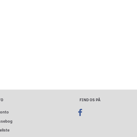
TO
FIND OS PÅ
konto
ssebog
liste