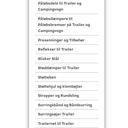
Påløbsdele til Trailer og
Campingvogn
Påløbsdæmpere til
Påløbsbremser på Trailer og
Campingvogn
Presenninger og Tilbehør
Reflekser til Trailer
Slisker Stål
Støddæmper til Trailer
Støtteben
Støttehjul og klembøjler
Stropper og Rundsling
Surringsbånd og Båndsurring
Surringsøjer Trailer
Trailernet til Trailer