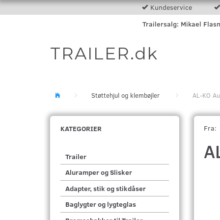
Kundeservice
Trailersalg: Mikael Flas
TRAILER.dk
Støttehjul og klembøjler
AL-KO Aut
Fra:
KATEGORIER
A
Trailer
Aluramper og Slisker
Adapter, stik og stikdåser
Baglygter og lygteglas