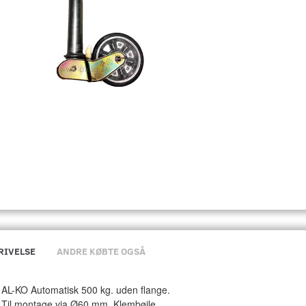
RIVELSE
ANDRE KØBTE OGSÅ
AL-KO Automatisk 500 kg. uden flange.
Til montage via Ø60 mm. Klembøjle