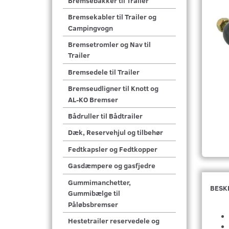
Bremsebakker til Trailer
Bremsekabler til Trailer og
Campingvogn
Bremsetromler og Nav til
Trailer
Bremsedele til Trailer
Bremseudligner til Knott og
AL-KO Bremser
Bådruller til Bådtrailer
Dæk, Reservehjul og tilbehør
Fedtkapsler og Fedtkopper
Gasdæmpere og gasfjedre
Gummimanchetter,
BESK
Gummibælge til
Påløbsbremser
Hestetrailer reservedele og