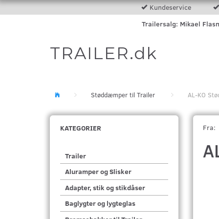
Kundeservice
Trailersalg: Mikael Flas
TRAILER.dk
Støddæmper til Trailer
AL-KO Stø
Fra:
KATEGORIER
A
Trailer
Aluramper og Slisker
Adapter, stik og stikdåser
Baglygter og lygteglas