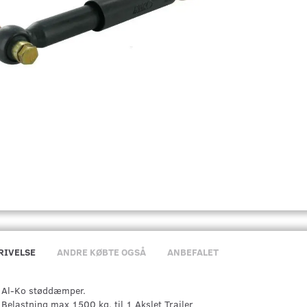
RIVELSE
ANDRE KØBTE OGSÅ
ANBEFALET
Al-Ko støddæmper.
Belastning max 1500 kg. til 1 Akslet Trailer