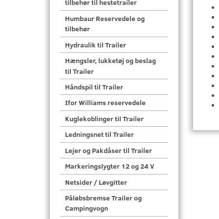
tilbehør til hestetrailer
Humbaur Reservedele og
tilbehør
Hydraulik til Trailer
Hængsler, lukketøj og beslag
til Trailer
Håndspil til Trailer
Ifor Williams reservedele
Kuglekoblinger til Trailer
Ledningsnet til Trailer
Lejer og Pakdåser til Trailer
Markeringslygter 12 og 24 V
Netsider / Løvgitter
Påløbsbremse Trailer og
Campingvogn