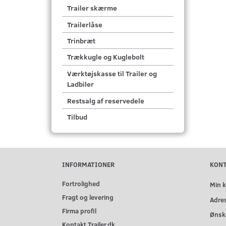
Trailer skærme
Trailerlåse
Trinbræt
Trækkugle og Kuglebolt
Værktøjskasse til Trailer og
Ladbiler
Restsalg af reservedele
Tilbud
INFORMATIONER
KON
Fortrolighed
Min 
Fragt og levering
Adre
Firma profil
Ønske
Kontakt Trailer.dk