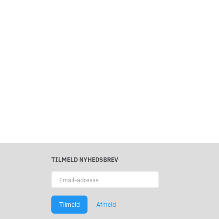
TILMELD NYHEDSBREV
Email-
adresse
Tilmeld
Afmeld