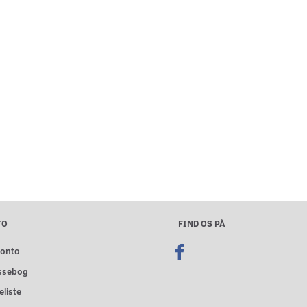
TO
FIND OS PÅ
konto
ssebog
liste