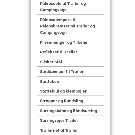
Påløbsdele til Trailer og
Campingvogn
Påløbsdæmpere til
Påløbsbremser på Trailer og
Campingvogn
Presenninger og Tilbehør
Reflekser til Trailer
Slisker Stål
Støddæmper til Trailer
Støtteben
Støttehjul og klembøjler
Stropper og Rundsling
Surringsbånd og Båndsurring
Surringsøjer Trailer
Trailernet til Trailer