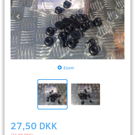
Zoom
27,50 DKK
(
22,00 DKK
)